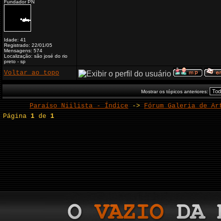
Fundador PN
Idade: 41
Registrado: 22/01/05
Mensagens: 574
Localização: são josé do rio
preto - sp
Voltar ao topo
Mostrar os tópicos anteriores:
Paraíso Niilista - Índice
->
Fórum Galeria de Ar
Página
1
de
1