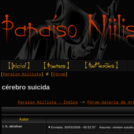
[
Paraíso Niilista
] Ø [
Fórum
]
cérebro suicida
Paraíso Niilista - Índice
->
Fórum Galeria de Ar
Autor
t. h. abrahao
Enviada: 30/03/2006 - 06:52:57
Assunto: cérebro suicida