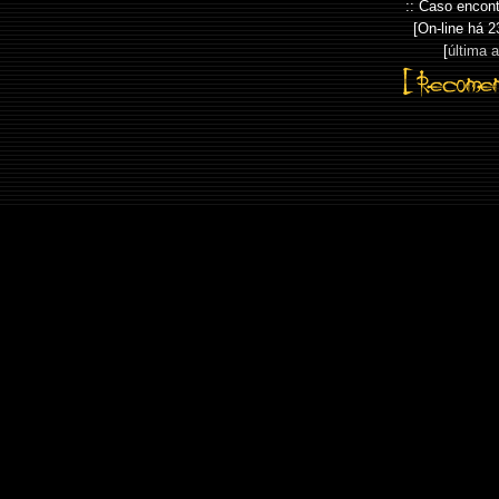
:: Caso encont
[On-line há
2
[
última 