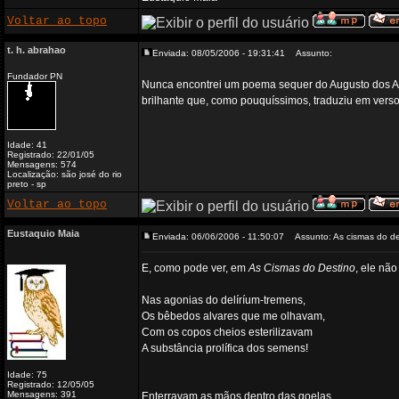
Voltar ao topo
t. h. abrahao
Enviada: 08/05/2006 - 19:31:41
Assunto:
Fundador PN
Nunca encontrei um poema sequer do Augusto dos An
brilhante que, como pouquíssimos, traduziu em vers
Idade: 41
Registrado: 22/01/05
Mensagens: 574
Localização: são josé do rio
preto - sp
Voltar ao topo
Eustaquio Maia
Enviada: 06/06/2006 - 11:50:07
Assunto: As cismas do de
E, como pode ver, em
As Cismas do Destino
, ele nã
Nas agonias do delíríum-tremens,
Os bêbedos alvares que me olhavam,
Com os copos cheios esterilizavam
A substância prolífica dos semens!
Idade: 75
Registrado: 12/05/05
Mensagens: 391
Enterravam as mãos dentro das goelas,