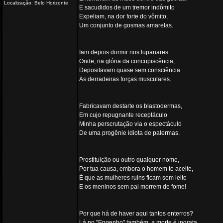
Localização: Belo Horizonte
E sacudidos de um tremor indômito
Expeliam, na dor forte do vômito,
Um conjunto de gosmas amarelas.
Iam depois dormir nos lupanares
Onde, na glória da concupiscência,
Depositavam quase sem consciência
As derradeiras forças musculares.
Fabricavam destarte os blastodermas,
Em cujo repugnante receptáculo
Minha perscrutação via o espectáculo
De uma progênie idiota de palermas.
Prostituição ou outro qualquer nome,
Por tua causa, embora o homem te aceite,
É que as mulheres ruins ficam sem leite
E os meninos sem pai morrem de fome!
Por que há de haver aqui tantos enterros?
Lá no "Engenho" também, a morte é ingrata...