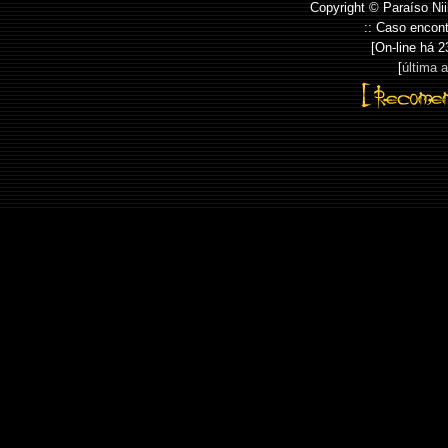
Copyright © Paraíso Nii
:: Caso encont
[On-line há
2
[
última 