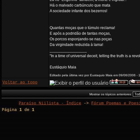
Há o malvado carbúnculo que mata
A sociedade infante dos bezerros!
Quantas moças que o túmulo reclama!
E após a podridão de tantas moças,
Os porcos esponjando-se nas poças
Da virgindade reduzida à lama!
_________________
"In a time of universal deceit, telling the truth is a re
Eustáquio Maia
Editado pela última vez por Eustaquio Maia em 09/06/2006 - 1
Voltar ao topo
Mostrar os tópicos anteriores:
Paraíso Niilista - Índice
->
Fórum Poemas e Poes
Página
1
de
1