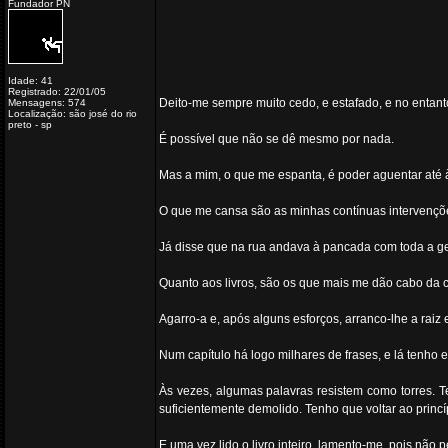
Fundador PN
Idade: 41
Registrado: 22/01/05
Deito-me sempre muito cedo, e estafado, e no entanto
Mensagens: 574
Localização: são josé do rio
preto - sp
É possível que não se dê mesmo por nada.
Mas a mim, o que me espanta, é poder aguentar até à 
O que me cansa são as minhas contínuas intervençõ
Já disse que na rua andava à pancada com toda a g
Quanto aos livros, são os que mais me dão cabo da 
Agarro-a e, após alguns esforços, arranco-lhe a raiz
Num capítulo há logo milhares de frases, e lá tenho 
Às vezes, algumas palavras resistem como torres. T
suficientemente demolido. Tenho que voltar ao princíp
E uma vez lido o livro inteiro, lamento-me, pois não