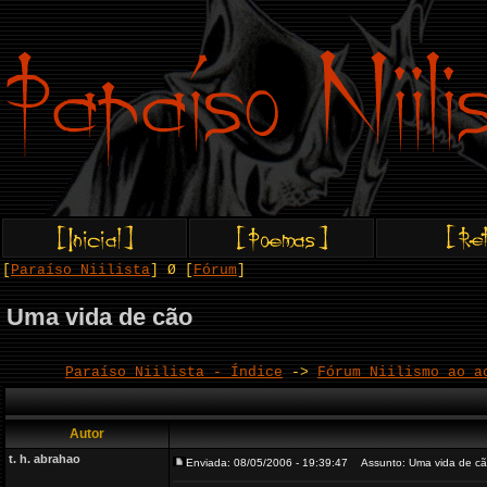
[
Paraíso Niilista
] Ø [
Fórum
]
Uma vida de cão
Paraíso Niilista - Índice
->
Fórum Niilismo ao a
Autor
t. h. abrahao
Enviada: 08/05/2006 - 19:39:47
Assunto: Uma vida de c