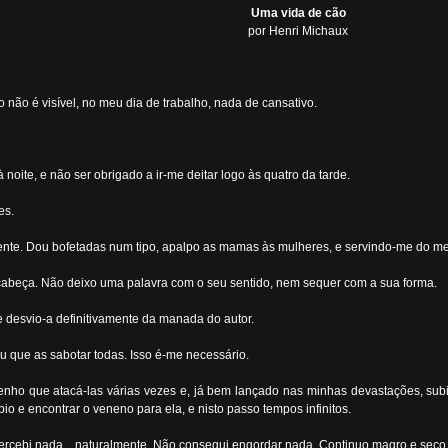
Uma vida de cão
por Henri Michaux
 não é visível, no meu dia de trabalho, nada de cansativo.
noite, e não ser obrigado a ir-me deitar logo às quatro da tarde.
es.
ente. Dou bofetadas num tipo, apalpo as mamas às mulheres, e servindo-me do me
cabeça. Não deixo uma palavra com o seu sentido, nem sequer com a sua forma.
 e desvio-a definitivamente da manada do autor.
eu que as sabotar todas. Isso é-me necessário.
enho que atacá-las várias vezes e, já bem lançado nas minhas devastações, subit
io e encontrar o veneno para ela, e nisto passo tempos infinitos.
 percebi nada... naturalmente. Não consegui engordar nada. Continuo magro e seco