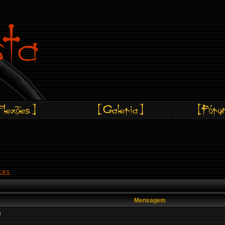
tes
Mensagem
l