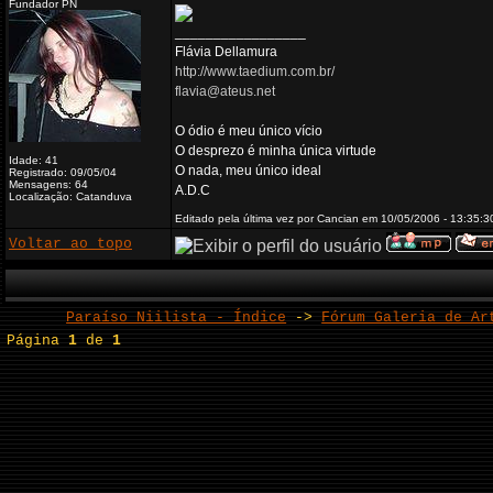
Fundador PN
_________________
Flávia Dellamura
http://www.taedium.com.br/
flavia@ateus.net
O ódio é meu único vício
O desprezo é minha única virtude
Idade: 41
O nada, meu único ideal
Registrado: 09/05/04
Mensagens: 64
A.D.C
Localização: Catanduva
Editado pela última vez por Cancian em 10/05/2006 - 13:35:3
Voltar ao topo
Paraíso Niilista - Índice
->
Fórum Galeria de Ar
Página
1
de
1