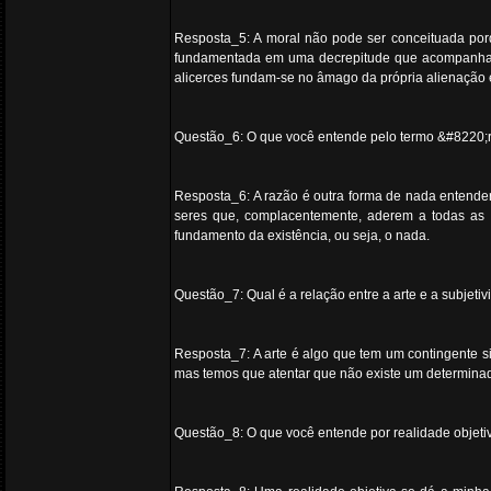
Resposta_5: A moral não pode ser conceituada por
fundamentada em uma decrepitude que acompanha a pr
alicerces fundam-se no âmago da própria alienação e 
Questão_6: O que você entende pelo termo &#8220;
Resposta_6: A razão é outra forma de nada entender
seres que, complacentemente, aderem a todas as f
fundamento da existência, ou seja, o nada.
Questão_7: Qual é a relação entre a arte e a subjet
Resposta_7: A arte é algo que tem um contingente s
mas temos que atentar que não existe um determinado
Questão_8: O que você entende por realidade objetiv