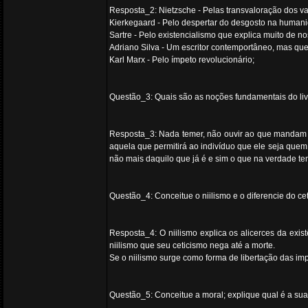
Resposta_2: Nietzsche - Pelas transvaloração dos va
Kierkegaard - Pelo despertar do desgosto na humani
Sartre - Pelo existencialismo que explica muito de no
Adriano Silva - Um escritor contemportâneo, mas que 
Karl Marx - Pelo ímpeto revolucionário;
Questão_3: Quais são as noções fundamentais do l
Resposta_3: Nada temer, não ouvir ao que mandam o
aquela que permitirá ao indivíduo que ele seja quem
não mais daquilo que já é e sim o que na verdade te
Questão_4: Conceitue o niilismo e o diferencie do cet
Resposta_4: O niilismo explica os alicerces da exis
niilismo que seu ceticismo nega até a morte.
Se o niilismo surge como forma de libertação das im
Questão_5: Conceitue a moral; explique qual é a sua