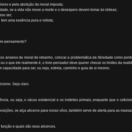
lores e pela abolição da moral imposta;
dade, se a vida não move a morte e o desespero devem tomar ás rédeas;
sso ser;
tem uma essência pura e niilista;
ivre-pensamento?
s anseios da moral de rebanho, colocar a problemática da libredade como ponto
 ou o que ele realmente é, o livre-pensador deve querer checar os limites da rea
m capacidade para ser, ou seja, estrela, caminho e guia de si mesmo.
icismo. Seja claro.
tência, ou seja, o vácuo existencial e os instintos primais, enquanto que o ceti
posições, se alça alicerce para nosso vôos, também serve de alerta para as massa
 função e quais são seus alicerces.