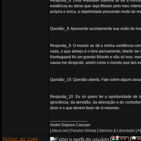
Resposta_8: Uma realidade objetiva se dá a minha 
existência eu deixo que seja filtrado pelo meu inte
própria e única, a objetividade prescinde muito do
Questão_9: Apresente sucintamente sua visão de mund
Resposta_9: O mundo se dá a minha existência como
nada, o que almejo é o livre-pensamento, liberto d
Kierkegaard foi um grande filósofo e não só isso, 
causa-me desgosto, assim como o mundo que tais ex
Questão_10: Questão aberta. Fale sobre algum assunt
Resposta_10: Eu só quero ter a oportunidade de s
ignorância, da servidão, da alienação e do comodi
dizer e o que devem fazer de si mesmas.
_________________
André Díspore Cancian
|
Ateus.net
|
Paraíso Niilista
|
Ateísmo & Liberdade
|
AD
Voltar ao topo