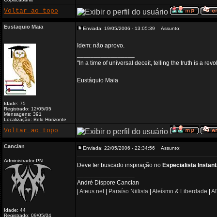
Voltar ao topo
Eustaquio Maia
Enviada: 19/05/2006 - 13:05:39
Assunto:
Idem: não aprovo.
_________________
"In a time of universal deceit, telling the truth is a re
Eustáquio Maia
Idade: 75
Registrado: 12/05/05
Mensagens: 391
Localização: Belo Horizonte
Voltar ao topo
Cancian
Enviada: 22/05/2006 - 22:34:56
Assunto:
Administrador PN
Deve ter buscado inspiração no
Especialista Instan
_________________
André Díspore Cancian
|
Ateus.net
|
Paraíso Niilista
|
Ateísmo & Liberdade
|
AD
Idade: 44
Registrado: 09/05/04