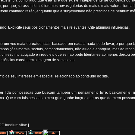
existência como algo que está aí e que existe independente de conceitos ou b
rior, por que, se assim for, só teremos novas galerias de mais e mais valores fo
 método chamado razão, enquanto que a subjetividade não prescinde de nenhum m
o. Explicite seus posicionamentos mais relevantes. Cite algumas influências.
 um véu maia de existências, baseado em nada a nada pode levar, e por que tem
e imposições morais, sociais, comportamentais, não aludo a anarquia, mas ao rec
mas um espírito aguçado e irrequieto que se não pode libertar-se ao menos deixo
istências constituem a imagem de si mesmas.
o de seu interesse em especial, relacionado ao conteúdo do site.
er lida por pessoas que buscam também um pensamento livre, basicamente, nã
smo. Que com tais pessoas o meu grito ganhe força e que os que dormem possam 
C taedium vitae
|