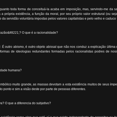
quanto toda forma de conceituá-la acaba em imposição, mas, servindo-me da sa
ópria existência, a função da moral, por seu próprio valor estrutural (ou seja,
da servidão voluntária impostas pelos valores capitalistas e pelo velho e caduco 
razão&#8221;? O que é a racionalidade?
. É outro abismo, é outro objeto abissal que não nos conduz a explicação última
ormas de ideologias redundantes formadas pelos racionalistas podres de noss
ividade humana?
imbólico muito grande, as massas devotam a esta existência muitos de seus ímpe
 ponto e sim a visão deste por parte de pessoas diferentes.
a? O que a diferencia do subjetivo?