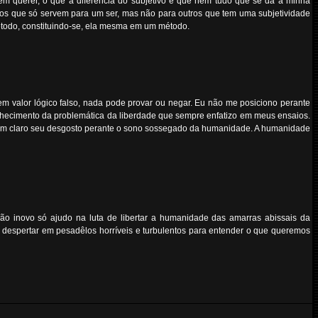
em querer, o que a diferencia do subjetivo é que nem tudo que se dá a minha
rmados que só servem para um ser, mas não para outros que tem uma subjetividade
étodo, constituindo-se, ela mesma em um método.
 valor lógico falso, nada pode provar ou negar. Eu não me posiciono perante
onhecimento da problemática da liberdade que sempre enfatizo em meus ensaios.
u bem claro seu desgosto perante o sono sossegado da humanidade. A humanidade
o inovo só ajudo na luta de libertar a humanidade das amarras abissais da
despertar em pesadêlos horríveis e turbulentos para entender o que queremos