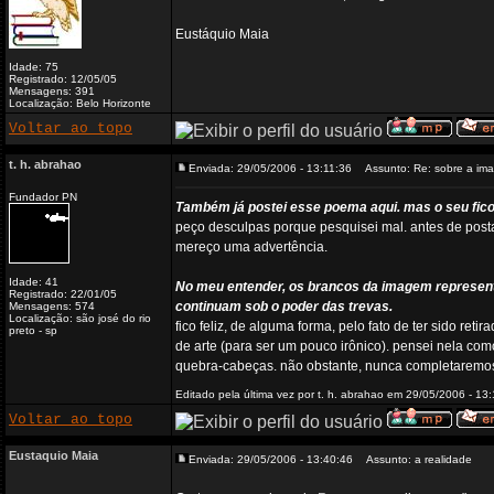
Eustáquio Maia
Idade: 75
Registrado: 12/05/05
Mensagens: 391
Localização: Belo Horizonte
Voltar ao topo
t. h. abrahao
Enviada: 29/05/2006 - 13:11:36
Assunto: Re: sobre a im
Fundador PN
Também já postei esse poema aqui. mas o seu fico
peço desculpas porque pesquisei mal. antes de postar
mereço uma advertência.
Idade: 41
No meu entender, os brancos da imagem representa
Registrado: 22/01/05
continuam sob o poder das trevas.
Mensagens: 574
Localização: são josé do rio
fico feliz, de alguma forma, pelo fato de ter sido re
preto - sp
de arte (para ser um pouco irônico). pensei nela co
quebra-cabeças. não obstante, nunca completaremo
Editado pela última vez por t. h. abrahao em 29/05/2006 - 13:
Voltar ao topo
Eustaquio Maia
Enviada: 29/05/2006 - 13:40:46
Assunto: a realidade