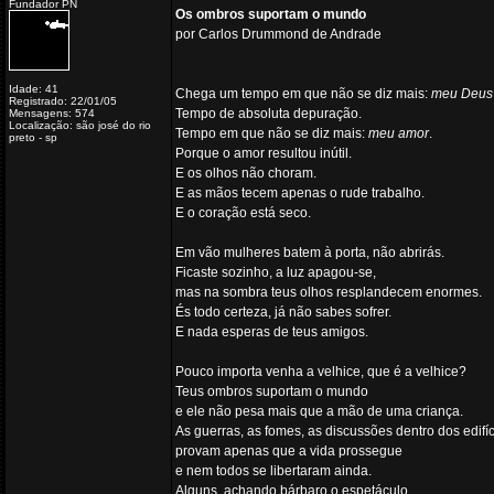
Fundador PN
Os ombros suportam o mundo
por Carlos Drummond de Andrade
Idade: 41
Chega um tempo em que não se diz mais:
meu Deus
Registrado: 22/01/05
Tempo de absoluta depuração.
Mensagens: 574
Localização: são josé do rio
Tempo em que não se diz mais:
meu amor
.
preto - sp
Porque o amor resultou inútil.
E os olhos não choram.
E as mãos tecem apenas o rude trabalho.
E o coração está seco.
Em vão mulheres batem à porta, não abrirás.
Ficaste sozinho, a luz apagou-se,
mas na sombra teus olhos resplandecem enormes.
És todo certeza, já não sabes sofrer.
E nada esperas de teus amigos.
Pouco importa venha a velhice, que é a velhice?
Teus ombros suportam o mundo
e ele não pesa mais que a mão de uma criança.
As guerras, as fomes, as discussões dentro dos edifí
provam apenas que a vida prossegue
e nem todos se libertaram ainda.
Alguns, achando bárbaro o espetáculo