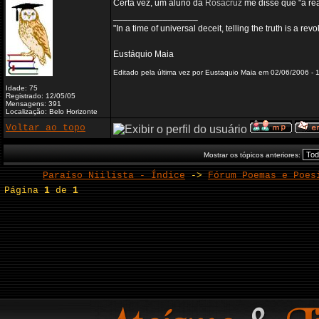
Certa vez, um aluno da
Rosacruz
me disse que "a rea
_________________
"In a time of universal deceit, telling the truth is a re
Eustáquio Maia
Editado pela última vez por Eustaquio Maia em 02/06/2006 - 1
Idade: 75
Registrado: 12/05/05
Mensagens: 391
Localização: Belo Horizonte
Voltar ao topo
Mostrar os tópicos anteriores:
Paraíso Niilista - Índice
->
Fórum Poemas e Poes
Página
1
de
1