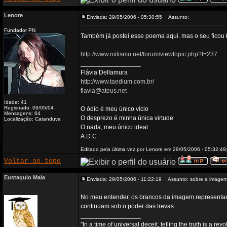
Lenore
Enviada: 29/05/2006 - 05:30:55
Assunto:
Fundador PN
Também já postei esse poema aqui. mas o seu ficou 
http://www.niilismo.net/forum/viewtopic.php?t=237
_________________
Flávia Dellamura
http://www.taedium.com.br/
flavia@ateus.net
Idade: 41
Registrado: 09/05/04
O ódio é meu único vício
Mensagens: 64
O desprezo é minha única virtude
Localização: Catanduva
O nada, meu único ideal
A.D.C
Editado pela última vez por Lenore em 29/05/2006 - 05:32:49;
Voltar ao topo
Eustaquio Maia
Enviada: 29/05/2006 - 11:22:19
Assunto: sobre a image
No meu entender, os brancos da imagem representam o
continuam sob o poder das trevas.
_________________
"In a time of universal deceit, telling the truth is a re