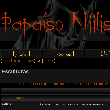
[
Paraíso Niilista
] Ø [
Fórum
]
Esculturas
Paraíso Niilista - Índice
->
Fórum Galeria de Ar
Autor
Lenore
Enviada: 01/06/2006 - 03:48:59
Assunto: Esculturas