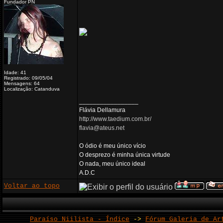
Fundador PN
Idade: 41
Registrado: 09/05/04
Mensagens: 64
Localização: Catanduva
_________________
Flávia Dellamura
http://www.taedium.com.br/
flavia@ateus.net
O ódio é meu único vício
O desprezo é minha única virtude
O nada, meu único ideal
A.D.C
Voltar ao topo
Paraíso Niilista - Índice
->
Fórum Galeria de Ar