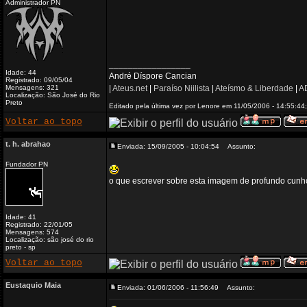
Administrador PN
_________________
Idade: 44
André Díspore Cancian
Registrado: 09/05/04
Mensagens: 321
|
Ateus.net
|
Paraíso Niilista
|
Ateísmo & Liberdade
|
AD
Localização: São José do Rio
Preto
Editado pela última vez por Lenore em 11/05/2006 - 14:55:44;
Voltar ao topo
t. h. abrahao
Enviada: 15/09/2005 - 10:04:54
Assunto:
Fundador PN
o que escrever sobre esta imagem de profundo cunh
Idade: 41
Registrado: 22/01/05
Mensagens: 574
Localização: são josé do rio
preto - sp
Voltar ao topo
Eustaquio Maia
Enviada: 01/06/2006 - 11:56:49
Assunto: