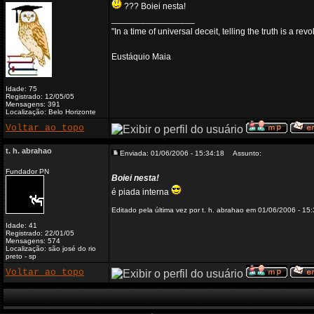
??? Boiei nesta!
_________________
"In a time of universal deceit, telling the truth is a re
Eustáquio Maia
Idade: 75
Registrado: 12/05/05
Mensagens: 391
Localização: Belo Horizonte
Voltar ao topo
t. h. abrahao
Enviada: 01/06/2006 - 15:34:18
Assunto:
Fundador PN
Boiei nesta!
é piada interna
Editado pela última vez por t. h. abrahao em 01/06/2006 - 15:
Idade: 41
Registrado: 22/01/05
Mensagens: 574
Localização: são josé do rio
preto - sp
Voltar ao topo