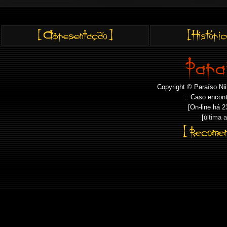
Copyright © Paraíso Nii
:: Caso encont
[On-line há
2
[
última 