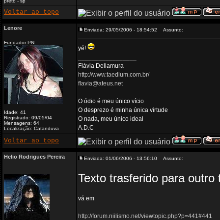
preto - sp
Voltar ao topo
Lenore
Enviada: 29/05/2006 - 18:54:52
Assunto:
Fundador PN
yé!
_________________
Flávia Dellamura
http://www.taedium.com.br/
flavia@ateus.net
O ódio é meu único vício
O desprezo é minha única virtude
Idade: 41
Registrado: 09/05/04
O nada, meu único ideal
Mensagens: 64
A.D.C
Localização: Catanduva
Voltar ao topo
Helio Rodrigues Pereira
Enviada: 01/06/2006 - 13:56:10
Assunto:
Texto trasferido para outro 
vá em
http://forum.niilismo.net/viewtopic.php?p=441#441