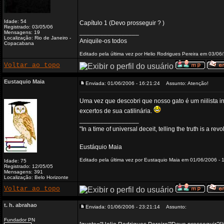
Idade: 54
Capítulo 1 (Devo prosseguir ? )
Registrado: 03/05/06
_________________
Mensagens: 19
Localização: Rio de Janeiro -
Aniquile-os todos
Copacabana
Editado pela última vez por Helio Rodrigues Pereira em 03/06
Voltar ao topo
Eustaquio Maia
Enviada: 01/06/2006 - 16:21:24
Assunto: Atenção!
Uma vez que descobri que nosso gato é um niilista i
excertos de sua catilinária.
_________________
"In a time of universal deceit, telling the truth is a re
Eustáquio Maia
Editado pela última vez por Eustaquio Maia em 01/06/2006 - 1
Idade: 75
Registrado: 12/05/05
Mensagens: 391
Localização: Belo Horizonte
Voltar ao topo
t. h. abrahao
Enviada: 01/06/2006 - 23:21:14
Assunto:
Fundador PN