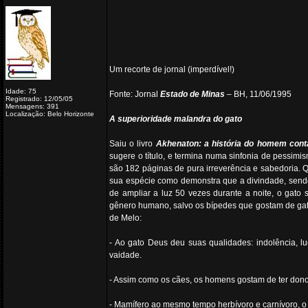
Um recorte de jornal (imperdível!)
Idade: 75
Fonte: Jornal
Estado de Minas
– BH, 11/06/1995
Registrado: 12/05/05
Mensagens: 391
Localização: Belo Horizonte
A superioridade malandra do gato
Saiu o livro
Akhenaton: a história do homem cont
sugere o título, e termina numa sinfonia de pessimism
são 182 páginas de pura irreverência e sabedoria. 
sua espécie como demonstra que a divindade, sendo
de ampliar a luz 50 vezes durante a noite, o gato
gênero humano, salvo os bípedes que gostam de gat
de Melo:
- Ao gato Deus deu suas qualidades: indolência, l
vaidade.
- Assim como os cães, os homens gostam de ter dono
- Mamífero ao mesmo tempo herbívoro e carnívoro, o