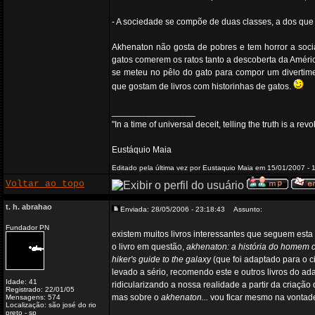
- A sociedade se compõe de duas classes, a dos que 
Akhenaton não gosta de pobres e tem horror a social
gatos comerem os ratos tanto a descoberta da Améri
se meteu no pêlo do gato para compor um divertimen
que gostam de livros com historinhas de gatos.
_________________
"In a time of universal deceit, telling the truth is a re
Eustáquio Maia
Editado pela última vez por Eustaquio Maia em 15/01/2007 - 
Voltar ao topo
t. h. abrahao
Enviada: 28/05/2006 - 23:18:43
Assunto:
Fundador PN
existem muitos livros interessantes que seguem esta 
o livro em questão,
akhenaton: a história do homem 
hiker's guide to the galaxy
(que foi adaptado para o 
levado a sério, recomendo este e outros livros do ada
Idade: 41
ridicularizando a nossa realidade a partir da criaçã
Registrado: 22/01/05
mas sobre o
akhenaton...
vou ficar mesmo na vontad
Mensagens: 574
Localização: são josé do rio
preto - sp