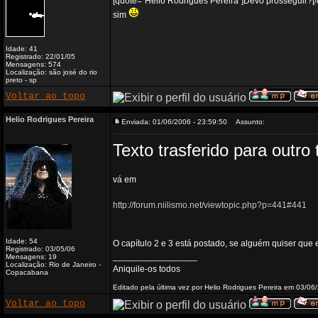
[quote="Helio Rodrigues Pereira"]Devo prosseguir?[/
sim
Idade: 41
Registrado: 22/01/05
Mensagens: 574
Localização: são josé do rio
preto - sp
Voltar ao topo
Helio Rodrigues Pereira
Enviada: 01/06/2006 - 23:59:50
Assunto:
Texto trasferido para outro 
vá em
http://forum.niilismo.net/viewtopic.php?p=441#441
Idade: 54
O capítulo 2 e 3 está postado, se alguém quiser que e
Registrado: 03/05/06
_________________
Mensagens: 19
Localização: Rio de Janeiro -
Aniquile-os todos
Copacabana
Editado pela última vez por Helio Rodrigues Pereira em 03/06
Voltar ao topo