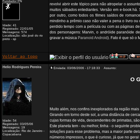
Fundador PN
revolvi abrir este tópico para não atropelar o assun
muitos sábados entediantes. Versão em e-book há. S
por outro, como todos os filmes saídos de roman
mindinho a prêmio caso não valer a pena o livro ou 
Idade: 41
perdido tempo com a película ou com as páginas des
Registrado: 22/01/05
dos personagens: Marvin, o andróide paranóide de
Mensagens: 574
Localização: são josé do rio
gravar a música
Paranoid Android
). Fato é que só o 
preto - sp
Voltar ao topo
Helio Rodrigues Pereira
Enviada: 03/06/2006 - 17:18:33
Assunto:
O G
Muito além, nos confins inexplorados da região mai
Girando em torno deste sol, a uma distância de cerc
cujas formas de vida, descendentes de primatas, são
Idade: 54
Registrado: 03/05/06
Este planeta tem - ou melhor, tinha - o seguinte pro
Mensagens: 19
Localização: Rio de Janeiro -
soluções para esse problema, mas a maior parte de
Copacabana
números impressos, o que é curioso, já que no geral 