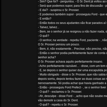
- Sim? Que foi? - perguntou. - O Sr. Dent já voltou a
- Será que podemos supor, para fins de discussão - 
- E daí? - suspirou o Sr. Prosser.
- E podemos também supor - prosseguiu Ford - que ele 
- E então?
- Então todos os seus ajudantes vão ficar parados aí
- Talvez, talvez...
- Bem, se o senhor já se resignou a não fazer nada, 
- O quê?
- O senhor, na verdade - repetiu Ford, paciente - , nã
O Sr. Prosser pensou um pouco.
- Bem, é, não exatamente... Precisar, não preciso, nã
- Então o senhor podia perfeitamente fazer de conta
senhor acha?
O Sr. Prosser achava aquilo perfeitamente insano.
- Acho perfeitamente razoável... - disse, com um tom 
- E, se depois o senhor quiser dar uma escapulida pra 
- Muito obrigado - disse o Sr. Prosser, que não sabia
depois sorriu, depois tentou fazer as duas coisas a
nervosamente. Só podia achar que havia ganhado a
- Então - prosseguiu Ford Prefect - , se o senhor tiver 
- O quê? - exclamou o Sr. Prosser.
- Ah, desculpe - disse Ford - , acho que não soube m
vão demolir a casa do Sr. Dent.
- O quê? - repetiu o Sr. Prosser.