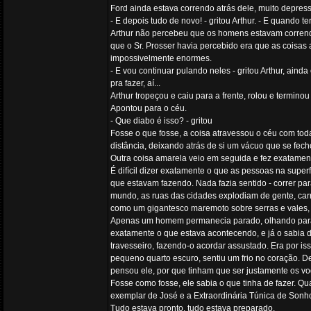
Ford ainda estava correndo atrás dele, muito depress
- E depois tudo de novo! - gritou Arthur. - E quando 
Arthur não percebeu que os homens estavam corrend
que o Sr. Prosser havia percebido era que as cois
impossivelmente enormes.
- E vou continuar pulando neles - gritou Arthur, ain
pra fazer, aí...
Arthur tropeçou e caiu para a frente, rolou e termi
Apontou para o céu.
- Que diabo é isso? - gritou
Fosse o que fosse, a coisa atravessou o céu com to
distância, deixando atrás de si um vácuo que se fech
Outra coisa amarela veio em seguida e fez exatamen
É difícil dizer exatamente o que as pessoas na super
que estavam fazendo. Nada fazia sentido - correr par
mundo, as ruas das cidades explodiam de gente, car
como um gigantesco maremoto sobre serras e vales, 
Apenas um homem permanecia parado, olhando para o
exatamente o que estava acontecendo, e já o sabia 
travesseiro, fazendo-o acordar assustado. Era por i
pequeno quarto escuro, sentiu um frio no coração. De
pensou ele, por que tinham que ser justamente os v
Fosse como fosse, ele sabia o que tinha de fazer. Q
exemplar de José e a Extraordinária Túnica de Sonho
Tudo estava pronto, tudo estava preparado.