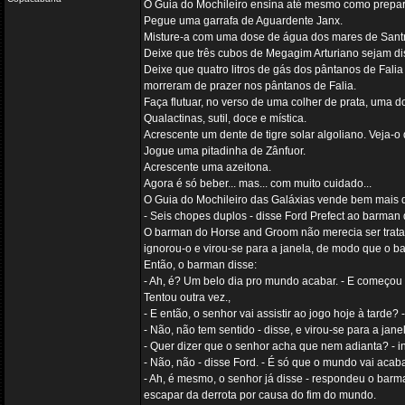
O Guia do Mochileiro ensina até mesmo como preparar 
Pegue uma garrafa de Aguardente Janx.
Misture-a com uma dose de água dos mares de Santra
Deixe que três cubos de Megagim Arturiano sejam dis
Deixe que quatro litros de gás dos pântanos de Fal
morreram de prazer nos pântanos de Falia.
Faça flutuar, no verso de uma colher de prata, uma 
Qualactinas, sutil, doce e mística.
Acrescente um dente de tigre solar algoliano. Veja-o
Jogue uma pitadinha de Zânfuor.
Acrescente uma azeitona.
Agora é só beber... mas... com muito cuidado...
O Guia do Mochileiro das Galáxias vende bem mais q
- Seis chopes duplos - disse Ford Prefect ao barman
O barman do Horse and Groom não merecia ser tratado
ignorou-o e virou-se para a janela, de modo que o
Então, o barman disse:
- Ah, é? Um belo dia pro mundo acabar. - E começou a
Tentou outra vez.,
- E então, o senhor vai assistir ao jogo hoje à tarde? 
- Não, não tem sentido - disse, e virou-se para a jan
- Quer dizer que o senhor acha que nem adianta? - i
- Não, não - disse Ford. - É só que o mundo vai acaba
- Ah, é mesmo, o senhor já disse - respondeu o barma
escapar da derrota por causa do fim do mundo.