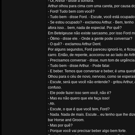
- Oi, Arthur - disse a sombra.
Arthur olhou para cima com uma careta, por causa do
- Ford! Tudo bem com você?
- Tudo bem - disse Ford. - Escute, você está ocupad
- Se estou ocupado? - exclamou Arthur. - Bem, tenho
afora isso... bem, nada de especial. Por quê?
Em Betelgeuse não existe sarcasmo, por isso Ford m
- Ótimo - disse ele. - Onde a gente pode conversar?
- O quê? - exclamou Arthur Dent.
Por alguns segundos, Ford pareceu ignorá-lo, e fic
carro. Então, de repente, acocorou-se ao lado de Arth
- Precisamos conversar - disse, num tom de urgência
- Tudo bem - disse Arthur. - Pode falar.
- E beber. Temos que conversar e beber, é uma questã
Olhou para o céu de novo, nervoso, como se esperas
- Escute, será que você não entende? - gritou Arthu
confuso.
- Ele pode fazer isso sem você, não é?
- Mas eu não quero que ele faça isso!
- Ah.
- Escute, o que é que você tem, Ford?
- Nada. Nada de mais. Escute... eu tenho que lhe diz
bar Horse and Groom.
- Mas por quê?
- Porque você vai precisar beber algo bem forte.