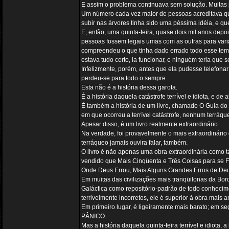
E assim o problema continuava sem solução. Muitas p
Um número cada vez maior de pessoas acreditava que
subir nas árvores tinha sido uma péssima idéia, e qu
E, então, uma quinta-feira, quase dois mil anos dep
pessoas fossem legais umas com as outras para var
compreendeu o que tinha dado errado todo esse temp
estava tudo certo, ia funcionar, e ninguém teria qu
Infelizmente, porém, antes que ela pudesse telefonar 
perdeu-se para todo o sempre.
Esta não é a história dessa garota.
É a história daquela catástrofe terrível e idiota, e 
É também a história de um livro, chamado O Guia do Mo
em que ocorreu a terrível catástrofe, nenhum terráque
Apesar disso, é um livro realmente extraordinário.
Na verdade, foi provavelmente o mais extraordinário
terráqueo jamais ouvira falar, também.
O livro é não apenas uma obra extraordinária como t
vendido que Mais Cinqüenta e Três Coisas para se Fa
Onde Deus Errou, Mais Alguns Grandes Erros de Deu
Em muitas das civilizações mais tranqüilonas da Bord
Galáctica como repositório-padrão de todo conhecim
terrivelmente incorretos, ele é superior à obra mais 
Em primeiro lugar, é ligeiramente mais barato; em s
PÂNICO.
Mas a história daquela quinta-feira terrível e idiota, 