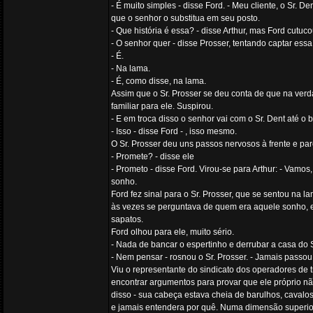
- É muito simples - disse Ford. - Meu cliente, o Sr. 
que o senhor o substitua em seu posto.
- Que história é essa? - disse Arthur, mas Ford cutu
- O senhor quer - disse Prosser, tentando captar essa 
- É.
- Na lama.
- É, como disse, na lama.
Assim que o Sr. Prosser se deu conta de que na verd
familiar para ele. Suspirou.
- E em troca disso o senhor vai com o Sr. Dent até o 
- Isso - disse Ford - , isso mesmo.
O Sr. Prosser deu uns passos nervosos à frente e par
- Promete? - disse ele
- Prometo - disse Ford. Virou-se para Arthur: - Vamo
sonho.
Ford fez sinal para o Sr. Prosser, que se sentou na l
às vezes se perguntava de quem era aquele sonho, e
sapatos.
Ford olhou para ele, muito sério.
- Nada de bancar o espertinho e derrubar a casa do S
- Nem pensar - rosnou o Sr. Prosser. - Jamais passou
Viu o representante do sindicato dos operadores de 
encontrar argumentos para provar que ele próprio nã
disso - sua cabeça estava cheia de barulhos, cavalo
e jamais entendera por quê. Numa dimensão superior