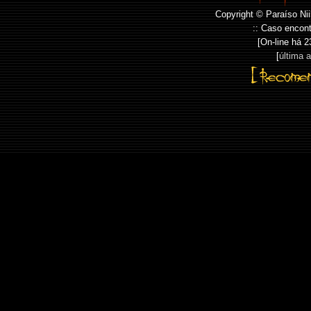
Copyright © Paraíso Nii
:: Caso encont
[On-line há
2
[
última 