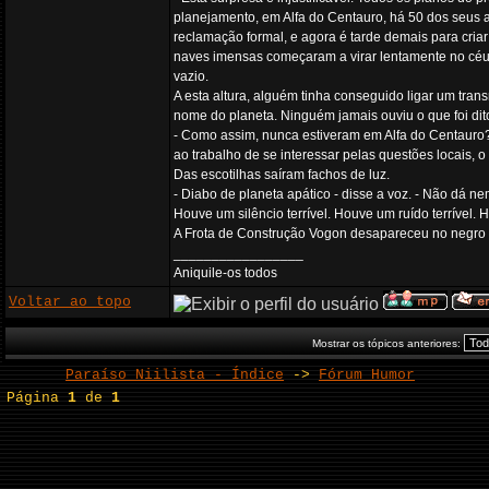
planejamento, em Alfa do Centauro, há 50 dos seus a
reclamação formal, e agora é tarde demais para cria
naves imensas começaram a virar lentamente no céu,
vazio.
A esta altura, alguém tinha conseguido ligar um tra
nome do planeta. Ninguém jamais ouviu o que foi dito,
- Como assim, nunca estiveram em Alfa do Centauro?
ao trabalho de se interessar pelas questões locais, 
Das escotilhas saíram fachos de luz.
- Diabo de planeta apático - disse a voz. - Não dá ne
Houve um silêncio terrível. Houve um ruído terrível. H
A Frota de Construção Vogon desapareceu no negro 
_________________
Aniquile-os todos
Voltar ao topo
Mostrar os tópicos anteriores:
Paraíso Niilista - Índice
->
Fórum Humor
Página
1
de
1