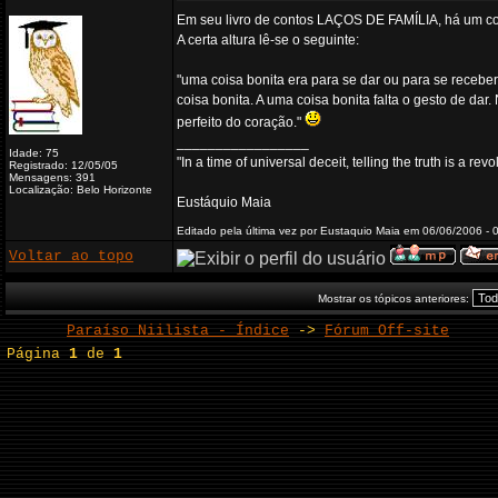
Em seu livro de contos LAÇOS DE FAMÍLIA, há um con
A certa altura lê-se o seguinte:
"uma coisa bonita era para se dar ou para se receber
coisa bonita. A uma coisa bonita falta o gesto de da
perfeito do coração."
_________________
Idade: 75
"In a time of universal deceit, telling the truth is a re
Registrado: 12/05/05
Mensagens: 391
Localização: Belo Horizonte
Eustáquio Maia
Editado pela última vez por Eustaquio Maia em 06/06/2006 - 0
Voltar ao topo
Mostrar os tópicos anteriores:
Paraíso Niilista - Índice
->
Fórum Off-site
Página
1
de
1