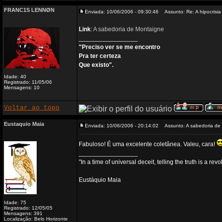
FRANC1S LENNØN
Enviada: 10/06/2006 - 09:30:46
Assunto: Re: A hipocrisia
Link
:
A sabedoria de Montaigne
_________________
"Preciso ver se me encontro
Pra ter certeza
Que existo".
Idade: 40
Registrado: 11/05/06
Mensagens: 10
Voltar ao topo
Eustaquio Maia
Enviada: 10/06/2006 - 20:14:02
Assunto: A sabedoria de
Fabuloso! É uma excelente coletânea. Valeu, cara!
_________________
"In a time of universal deceit, telling the truth is a re
Eustáquio Maia
Idade: 75
Registrado: 12/05/05
Mensagens: 391
Localização: Belo Horizonte