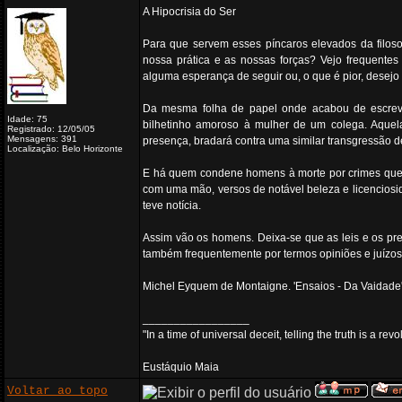
A Hipocrisia do Ser
Para que servem esses píncaros elevados da filos
nossa prática e as nossas forças? Vejo frequent
alguma esperança de seguir ou, o que é pior, desejo 
Da mesma folha de papel onde acabou de escrev
Idade: 75
bilhetinho amoroso à mulher de um colega. Aquel
Registrado: 12/05/05
Mensagens: 391
presença, bradará contra uma similar transgressão 
Localização: Belo Horizonte
E há quem condene homens à morte por crimes que 
com uma mão, versos de notável beleza e licenciosid
teve notícia.
Assim vão os homens. Deixa-se que as leis e os pr
também frequentemente por termos opiniões e juízos 
Michel Eyquem de Montaigne. 'Ensaios - Da Vaidade
_________________
"In a time of universal deceit, telling the truth is a re
Eustáquio Maia
Voltar ao topo