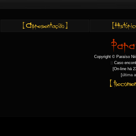
Copyright © Paraíso Nii
:: Caso encont
[On-line há
2
[
última 