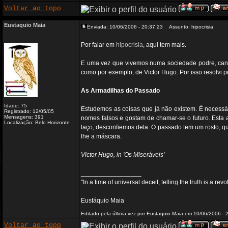
Voltar ao topo
Eustaquio Maia
Enviada: 10/06/2006 - 20:37:23
Assunto: hipocrisia
Por falar em
hipocrisia
, aqui tem mais.
E uma vez que vivemos numa sociedade podre, cancer
como por exemplo, de Victor Hugo. Por isso resolvi po
As Armadilhas do Passado
Idade: 75
Estudemos as coisas que já não existem. É necessá
Registrado: 12/05/05
Mensagens: 391
nomes falsos e gostam de chamar-se o futuro. Esta a
Localização: Belo Horizonte
laço, desconfiemos dela. O passado tem um rosto, q
lhe a máscara.
Victor Hugo, in 'Os Miseráveis'
_________________
"In a time of universal deceit, telling the truth is a re
Eustáquio Maia
Editado pela última vez por Eustaquio Maia em 10/06/2006 - 2
Voltar ao topo