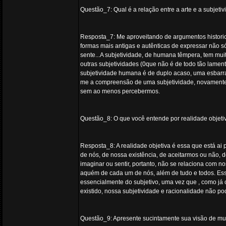
Questão_7: Qual é a relação entre a arte e a subjet
Resposta_7: Me aproveitando de argumentos historic
formas mais antigas e autênticas de expressar não s
sente...A subjetividade, de humana têmpera, tem muit
outras subjetividades (0que não é de todo tão lament
subjetividade humana é de duplo acaso, uma esbarra n
me a compreensão de uma subjetividade, novamente, 
sem ao menos percebermos.
Questão_8: O que você entende por realidade objetiv
Resposta_8: A realidade objetiva é essa que está ai 
de nós, de nossa existência, de aceitarmos ou não, 
imaginar ou sentir, portanto, não se relaciona com n
aquém de cada um de nós, além de tudo e todos. Essa
essencialmente do subjetivo, uma vez que , como j
existido, nossa subjetividade e racionalidade não pode
Questão_9: Apresente sucintamente sua visão de mund