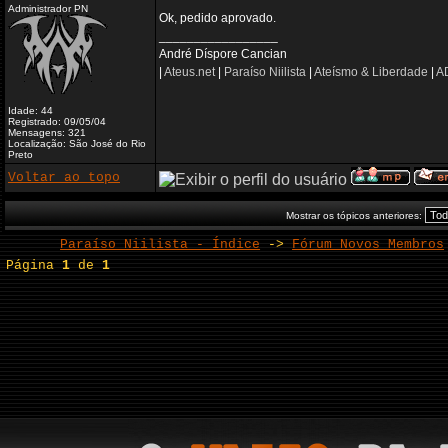
Administrador PN
Ok, pedido aprovado.
_________________
André Díspore Cancian
|
Ateus.net
|
Paraíso Niilista
|
Ateísmo & Liberdade
|
AD
Idade: 44
Registrado: 09/05/04
Mensagens: 321
Localização: São José do Rio
Preto
Voltar ao topo
Mostrar os tópicos anteriores:
Paraíso Niilista - Índice
->
Fórum Novos Membros
Página
1
de
1