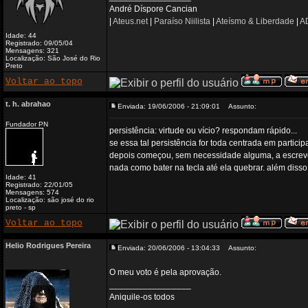
André Díspore Cancian
|
Ateus.net
|
Paraíso Niilista
|
Ateísmo & Liberdade
|
AD
Idade: 44
Registrado: 09/05/04
Mensagens: 321
Localização: São José do Rio
Preto
Voltar ao topo
t. h. abrahao
Enviada: 19/06/2006 - 21:09:01
Assunto:
Fundador PN
persistência: virtude ou vício? respondam rápido...
se essa tal persistência for toda centrada em partic
depois começou, sem necessidade alguma, a escrever
nada como bater na tecla até ela quebrar. além disso
Idade: 41
Registrado: 22/01/05
Mensagens: 574
Localização: são josé do rio
preto - sp
Voltar ao topo
Helio Rodrigues Pereira
Enviada: 20/06/2006 - 13:04:33
Assunto:
O meu voto é pela aprovação.
_________________
Aniquile-os todos