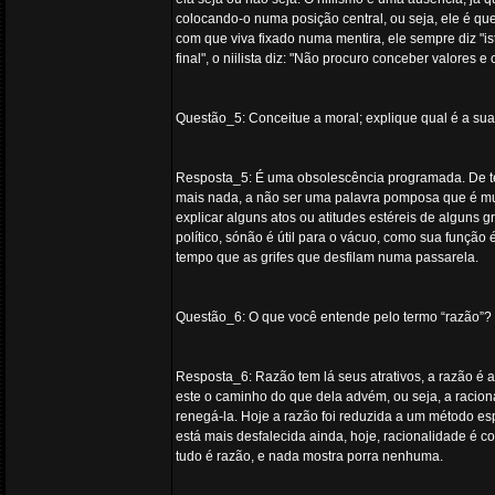
colocando-o numa posição central, ou seja, ele é que
com que viva fixado numa mentira, ele sempre diz "i
final", o niilista diz: "Não procuro conceber valores
Questão_5: Conceitue a moral; explique qual é a sua
Resposta_5: É uma obsolescência programada. De te
mais nada, a não ser uma palavra pomposa que é muit
explicar alguns atos ou atitudes estéreis de alguns 
político, sónão é útil para o vácuo, como sua funçã
tempo que as grifes que desfilam numa passarela.
Questão_6: O que você entende pelo termo “razão”? 
Resposta_6: Razão tem lá seus atrativos, a razão é 
este o caminho do que dela advém, ou seja, a racionali
renegá-la. Hoje a razão foi reduzida a um método es
está mais desfalecida ainda, hoje, racionalidade é c
tudo é razão, e nada mostra porra nenhuma.