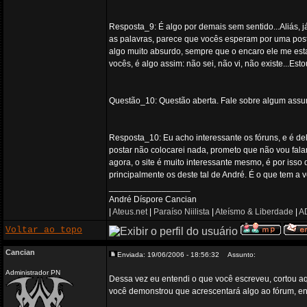
Resposta_9: É algo por demais sem sentido...Aliás
as palavras, parece que vocês esperam por uma postu
algo muito absurdo, sempre que o encaro ele me esta
vocês, é algo assim: não sei, não vi, não existe...Est
Questão_10: Questão aberta. Fale sobre algum assunt
Resposta_10: Eu acho interessante os fóruns, e é dele
postar não colocarei nada, prometo que não vou fala
agora, o site é muito interessante mesmo, é por isso
principalmente os deste tal de André. É o que tem a 
_________________
André Díspore Cancian
|
Ateus.net
|
Paraíso Niilista
|
Ateísmo & Liberdade
|
AD
Voltar ao topo
Cancian
Enviada: 19/06/2006 - 18:56:32
Assunto:
Administrador PN
Dessa vez eu entendi o que você escreveu, cortou 
você demonstrou que acrescentará algo ao fórum, ent
_________________