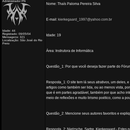
Administrador PN
Nome: Thaís Paloma Pereira Silva
E-mail:
kierkegaard_1997@yahoo.com.br
Idade: 44
Registrado: 09/05/04
Idade: 19
Mensagens: 321
Localização: São José do Rio
Preto
Área: Instrutora de Informática
Questão_1: Por que você deseja fazer parte do Fórum
Resposta_1: O site tem lá seus atrativos, um deles, e
artigos como também ser lida, ou ao menos vista, p
que é em partes agradável, também por que acho inte
meio de reflexões e muito lirismo poético, como a p
Questão_2: Mencione seus autores favoritos e expli
Resposta_2: Nietzsche, Sartre, Kierkegaard - Estes pe