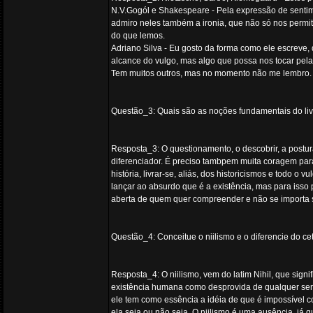
N.V.Gogól e Shakespeare - Pela expressão de senti
admiro neles também a ironia, que não só nos permit
do que lemos.
Adriano Silva - Eu gosto da forma como ele escreve
alcance do vulgo, mas algo que possa nos tocar pel
Tem muitos outros, mas no momento não me lembro. S
Questão_3: Quais são as noções fundamentais do l
Resposta_3: O questionamento, o descobrir, a postura
diferenciador. É preciso tambpem muita coragem par
história, livrar-se, aliás, dos historicismos e todo
lançar ao absurdo que é a existência, mas para iss
aberta de quem quer compreender e não se importa s
Questão_4: Conceitue o niilismo e o diferencie do cet
Resposta_4: O niilismo, vem do latim Nihil, que signi
existência humana como desprovida de qualquer sent
ele tem como essência a idéia de que é impossível 
ela seja ou não seja. O niilismo é uma ausência, já