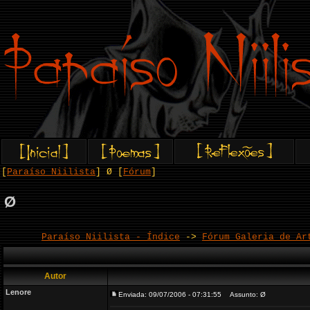
[
Paraíso Niilista
] Ø [
Fórum
]
Ø
Paraíso Niilista - Índice
->
Fórum Galeria de Ar
Autor
Lenore
Enviada: 09/07/2006 - 07:31:55
Assunto: Ø