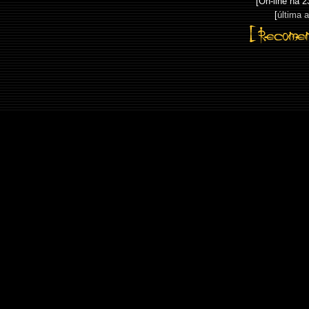
[On-line há
2
[
última 