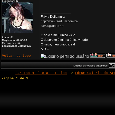
Fundador PN
_________________
Flávia Dellamura
http://www.taedium.com.br/
flavia@ateus.net
O ódio é meu único vício
Idade: 41
O desprezo é minha única virtude
Registrado: 09/05/04
Mensagens: 64
O nada, meu único ideal
Localização: Catanduva
A.D.C
Voltar ao topo
Mostrar os tópicos anteriores:
Paraíso Niilista - Índice
->
Fórum Galeria de Ar
Página
1
de
1