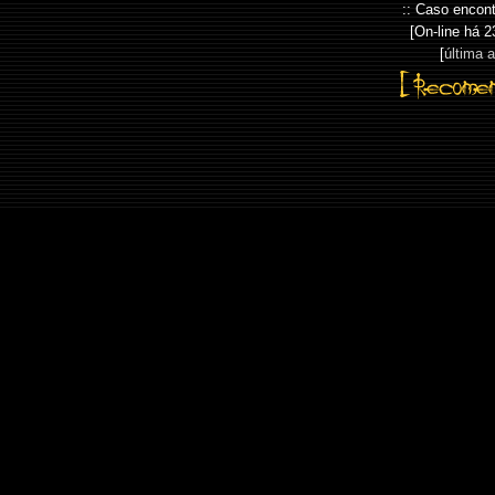
:: Caso encont
[On-line há
2
[
última 