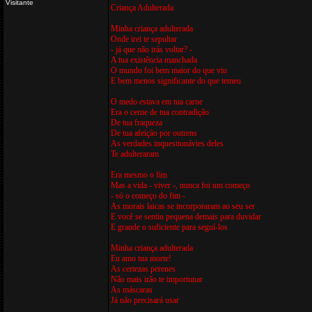
Visitante
Criança Adulterada
Minha criança adulterada
Onde irei te sepultar
- já que não irás voltar? -
A tua existência manchada
O mundo foi bem maior do que viu
E bem menos significante do que temeu
O medo estava em tua carne
Era o cerne de tua contradição
De tua fraqueza
De tua afeição por outrens
As verdades inquestionávies deles
Te adulteraram
Era mesmo o fim
Mas a vida - viver -, nunca foi um começo
- só o começo do fim -
As morais laicas se incorporaram ao seu ser
E você se sentiu pequena demais para duvidar
E grande o suficiente para seguí-los
Minha criança adulterada
Eu amo tua morte!
As certezas perenes
Não mais irão te importunar
As máscaras
Já não precisará usar