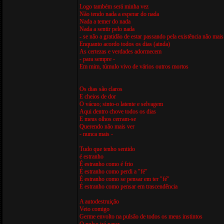
Logo também será minha vez
Não tendo nada a esperar do nada
Nada a temer do nada
Nada a sentir pelo nada
- se não a gratidão de estar passando pela existência não mais
Enquanto acordo todos os dias (ainda)
As certezas e verdades adormecem
- para sempre -
Em mim, túmulo vivo de vários outros mortos
Os dias são claros
E cheios de dor
O vácuo; sinto-o latente e selvagem
Aqui dentro chove todos os dias
E meus olhos cerram-se
Querendo não mais ver
- nunca mais -
Tudo que tenho sentido
é estranho
É estranho como é frio
É estranho como perdi a "fé"
É estranho como se pensar em ter "fé"
É estranho como pensar em trascendência
A autodestruição
Veio comigo
Germe envolto na pulsão de todos os meus instintos