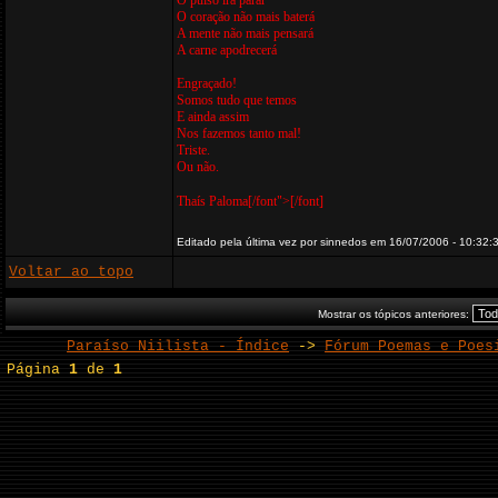
O pulso irá parar
O coração não mais baterá
A mente não mais pensará
A carne apodrecerá
Engraçado!
Somos tudo que temos
E ainda assim
Nos fazemos tanto mal!
Triste.
Ou não.
Thaís Paloma[/font">[/font]
Editado pela última vez por sinnedos em 16/07/2006 - 10:32:3
Voltar ao topo
Mostrar os tópicos anteriores:
Paraíso Niilista - Índice
->
Fórum Poemas e Poes
Página
1
de
1