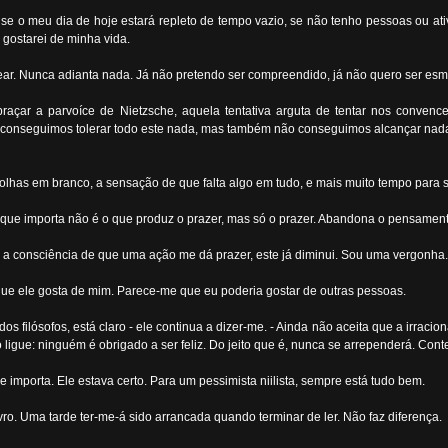
, se o meu dia de hoje estará repleto de tempo vazio, se não tenho pessoas ou 
 gostarei de minha vida.
ar. Nunca adianta nada. Já não pretendo ser compreendido, já não quero ser esme
braçar a parvoíce de Nietzsche, aquela tentativa arguta de tentar nos convenc
onseguimos tolerar todo este nada, mas também não conseguimos alcançar nada 
s folhas em branco, a sensação de que falta algo em tudo, e mais muito tempo para s
! O que importa não é o que produz o prazer, mas só o prazer. Abandona o pensamen
a consciência de que uma ação me dá prazer, este já diminui. Sou uma vergonha.
 que ele gosta de mim. Parece-me que eu poderia gostar de outras pessoas.
s filósofos, está claro - ele continua a dizer-me. - Ainda não aceita que a irracio
igue: ninguém é obrigado a ser feliz. Do jeito que é, nunca se arrependerá. Conte
 importa. Ele estava certo. Para um pessimista niilista, sempre está tudo bem.
. Uma tarde ter-me-á sido arrancada quando terminar de ler. Não faz diferença.