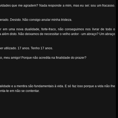
atividades que me agradem? Nada responde a mim, mas eu sei: sou um fracasso.
rado. Desisto. Não consigo anular minha tristeza.
er em uma nova dualidade, forte-fraco, não conseguimos nos livrar de todo o
além disto. Não deixamos de necessitar o velho ardor - um abraço? Um abraço
er utilizado. 17 anos. Tenho 17 anos.
to, meu amigo! Porque não acredita na finalidade do prazer?
nalidade e a mentira são fundamentais à vida. E só faz isso porque a vida não lhe
nta-te em não se contentar.