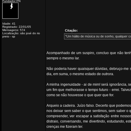
Fundador PN
Idade: 41
Registrado: 22/01/05
Mensagens: 574
Citação:
Localização: são josé do rio
"Um hálito de música ou de sonho, qualquer co
preto - sp
Acompanhado de um suspiro, concluo que não tenho
sempre o mesmo lar.
Não poderia haver quaisquer dúvidas, debruço-me so
dia, em suma, o mesmo estado de outrora.
A minha ingenuidade - ai de mim! será ignorância, s
um fim que melhorasse o tempo futuro - errei. Talve
como se não houvesse o que quer que for.
Arqueio a cadeira. Juízo falso. Decerto que podemos
nos deixar sem saber o que sentimos, sem saber o 
compreender, ver escapar a satisfação entre nosso
distraio, conversando, me divertindo, estudando, e
crenças me fizeram ter.