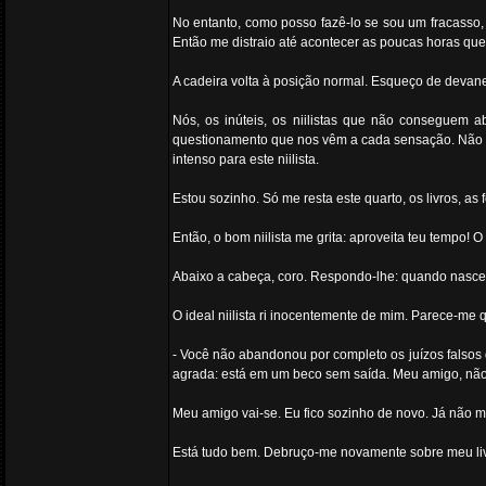
No entanto, como posso fazê-lo se sou um fracasso
Então me distraio até acontecer as poucas horas que
A cadeira volta à posição normal. Esqueço de devane
Nós, os inúteis, os niilistas que não conseguem a
questionamento que nos vêm a cada sensação. Não c
intenso para este niilista.
Estou sozinho. Só me resta este quarto, os livros, a
Então, o bom niilista me grita: aproveita teu tempo
Abaixo a cabeça, coro. Respondo-lhe: quando nasce 
O ideal niilista ri inocentemente de mim. Parece-me
- Você não abandonou por completo os juízos falsos do
agrada: está em um beco sem saída. Meu amigo, não l
Meu amigo vai-se. Eu fico sozinho de novo. Já não me
Está tudo bem. Debruço-me novamente sobre meu livro