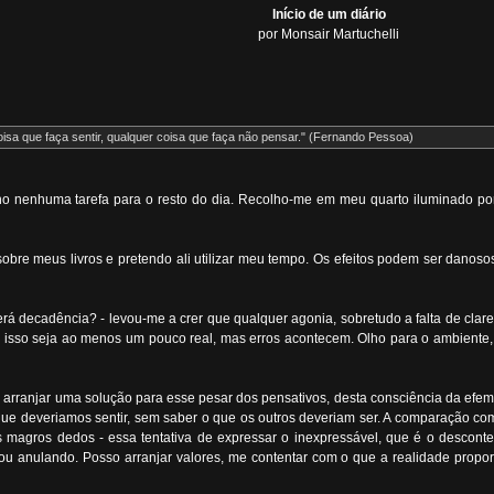
Início de um diário
por Monsair Martuchelli
isa que faça sentir, qualquer coisa que faça não pensar." (Fernando Pessoa)
 nenhuma tarefa para o resto do dia. Recolho-me em meu quarto iluminado por
bre meus livros e pretendo ali utilizar meu tempo. Os efeitos podem ser danoso
erá decadência? - levou-me a crer que qualquer agonia, sobretudo a falta de clare
z isso seja ao menos um pouco real, mas erros acontecem. Olho para o ambiente, 
 arranjar uma solução para esse pesar dos pensativos, desta consciência da efeme
que deveriamos sentir, sem saber o que os outros deveriam ser. A comparação co
s magros dedos - essa tentativa de expressar o inexpressável, que é o descon
stou anulando. Posso arranjar valores, me contentar com o que a realidade propo