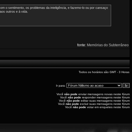
 o sentimento, os problemas da inteligência, e fazemo-lo ou por cansaço
aos outros e à vida.
fonte:
Memórias do Subterrâneo
Todos os horários são GMT - 3 Horas
Ir para:
Você
não pode
enviar mensagens novas neste fórum
Você
não pode
responder mensagens neste fórum
Você
não pode
editar suas mensagens neste fórum
Você
não pode
excluir suas mensagens neste fórum
Você
não pode
votar em enquetes neste fórum