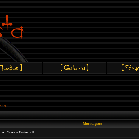
caso
Mensagem
io - Monsair Martuchelli