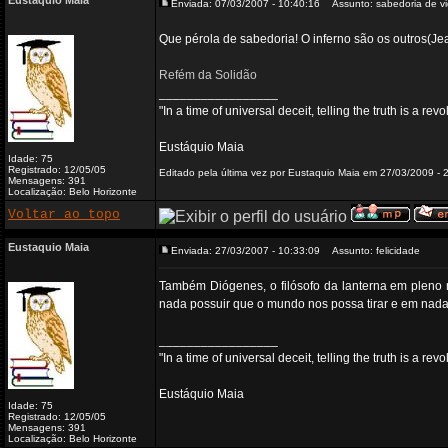
Eustaquio Maia
Enviada: 07/03/2007 - 10:40:16
Assunto: sabedoria de v
Que pérola de sabedoria! O inferno são os outros(Jea
Refém da Solidão
_________________
"In a time of universal deceit, telling the truth is a re
Eustáquio Maia
Idade: 75
Registrado: 12/05/05
Editado pela última vez por Eustaquio Maia em 27/03/2009 - 2
Mensagens: 391
Localização: Belo Horizonte
Voltar ao topo
Eustaquio Maia
Enviada: 27/03/2007 - 10:33:09
Assunto: felicidade
Também Diógenes, o filósofo da lanterna em pleno m
nada possuir que o mundo nos possa tirar e em nada
_________________
"In a time of universal deceit, telling the truth is a re
Eustáquio Maia
Idade: 75
Registrado: 12/05/05
Mensagens: 391
Localização: Belo Horizonte