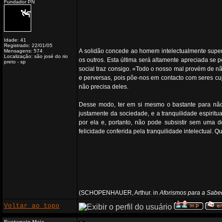
Fundador PN
Idade: 41
Registrado: 22/01/05
A solidão concede ao homem intelectualmente super
Mensagens: 574
Localização: são josé do rio
os outros. Esta última será altamente apreciada se
preto - sp
social traz consigo. «Todo o nosso mal provém de nã
e perversas, pois põe-nos em contacto com seres cuj
não precisa deles.
Desse modo, ter em si mesmo o bastante para não 
justamente da sociedade, e a tranquilidade espiritu
por ela e, portanto, não pode subsistir sem uma do
felicidade conferida pela tranquilidade intelectual
(SCHOPENHAUER, Arthur. in
Aforismos para a Sabe
Voltar ao topo