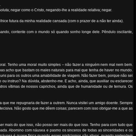
.
uta; negar como o Cristo, negando-lhe a realidade relativa; negar.
hice futura da minha realidade cansada (com o prazer de a não ter ainda).
nhando, contente com o mundo só quando sonho longe dele. Pêndulo oscilante,
oral. Tenho uma moral muito simples – não fazer a ninguém nem mal nem bem.
mas acho que bastam os males naturais para mal que tenha de haver no mundo.
uns para os outros uma amabilidade de viagem. Não fazer bem, porque não sei
ou instruo? Na dúvida, abstenho-me. E acho, ainda, que auxiliar ou esclarecer
outros vítimas de nossos caprichos, ainda que de humanidade ou de ternura. Os
a que me repugnaria de fazer a outrem. Nunca visitei um amigo doente. Sempre
de decisiva. Não gosto que me dêem coisas; parecem com isso obrigar-me a que as
er mais do que isso, não posso ser mais do que isso. Tenho para com tudo que
a nada. Abomino com náusea e pasmo os sinceros de todas as sinceridades e os
sa náusea é quase física quando esses misticismos são ativos, quando pretendem