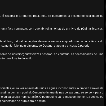
 é sistema e arredores. Basta-nos, se pensarmos, a incompreensibilidade do
ma faca num prato, com que abrirei as folhas de um livro de páginas brancas.
fatal, falo, naturalmente, dos deuses e assim a enquadro numa consciência do
samento, falo, naturalmente, do Destino, e assim a encosto à parede.
mente de universo; outras vezes pesarão, ao contrário, as necessidades de uma
são uma função do estilo.
ientes, outra vez através de raios e águas inconscientes, outra vez através de
assinar com um punhal. O monstro imanente nas coisas tanto se serve – para o
úme ou da cobiça num coração. O pedregulho cai, e mata um homem; a cobiça ou
 palhetados de ouro claro e escuro.