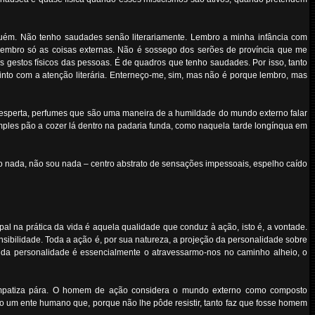
lguém. Não tenho saudades senão literariamente. Lembro a minha infância com
 lembro só as coisas externas. Não é sossego dos serões de província que me
os gestos físicos das pessoas. É de quadros que tenho saudades. Por isso, tanto
nto com a atenção literária. Enterneço-me, sim, mas não é porque lembro, mas
esperta, perfumes que são uma maneira de a humildade do mundo externo falar
imples pão a cozer lá dentro na padaria funda, como naquela tarde longínqua em
jo nada, não sou nada – centro abstrato de sensações impessoais, espelho caído
al na prática da vida é aquela qualidade que conduz à ação, isto é, a vontade.
sibilidade. Toda a ação é, por sua natureza, a projeção da personalidade sobre
da personalidade é essencialmente o atravessarmo-nos no caminho alheio, o
 simpatiza pára. O homem de ação considera o mundo externo como composto
o um ente humano que, porque não lhe pôde resistir, tanto faz que fosse homem