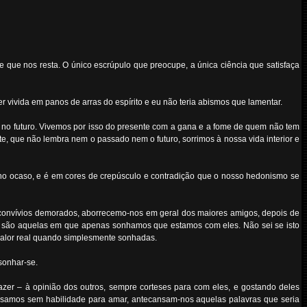
 que nos resta. O único escrúpulo que preocupe, a única ciência que satisfaça
 vivida em panos de arras do espírito e eu não teria abismos que lamentar.
 no futuro. Vivemos por isso do presente com a gana e a fome de quem não tem
, que não lembra nem o passado nem o futuro, sorrimos à nossa vida interior e
 no ocaso, e é em cores de crepúsculo e contradição que o nosso hedonismo se
 convívios demorados, aborrecemo-nos em geral dos maiores amigos, depois de
 são aquelas em que apenas sonhamos que estamos com eles. Não sei se isto
 valor real quando simplesmente sonhadas.
sonhar-se.
zer – à opinião dos outros, sempre corteses para com eles, e gostando deles
assamos sem habilidade para amar, antecansam-nos aquelas palavras que seria