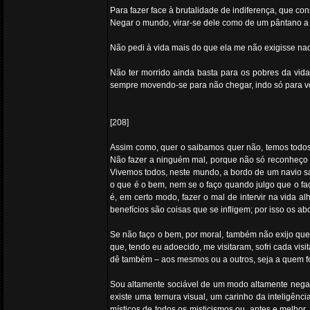
Para fazer face à brutalidade de indiferença, que con
Negar o mundo, virar-se dele como de um pântano a 
Não pedi à vida mais do que ela me não exigisse nad
Não ter morrido ainda basta para os pobres da vi
sempre movendo-se para não chegar, indo só para vol
[208]
Assim como, quer o saibamos quer não, temos todo
Não fazer a ninguém mal, porque não só reconheço
Vivemos todos, neste mundo, a bordo de um navio s
o que é o bem, nem se o faço quando julgo que o fa
é, em certo modo, fazer o mal de intervir na vida 
benefícios são coisas que se infligem; por isso os ab
Se não faço o bem, por moral, também não exijo que
que, tendo eu adoecido, me visitaram, sofri cada vi
dê também – aos mesmos ou a outros, seja a quem fo
Sou altamente sociável de um modo altamente negat
existe uma ternura visual, um carinho da inteligê
místicos de todos os misticismos ou, antes e melhor