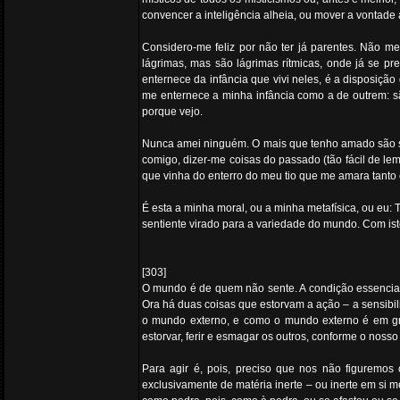
convencer a inteligência alheia, ou mover a vontade
Considero-me feliz por não ter já parentes. Não m
lágrimas, mas são lágrimas rítmicas, onde já se p
enternece da infância que vivi neles, é a disposiçã
me enternece a minha infância como a de outrem: s
porque vejo.
Nunca amei ninguém. O mais que tenho amado são s
comigo, dizer-me coisas do passado (tão fácil de le
que vinha do enterro do meu tio que me amara tanto
É esta a minha moral, ou a minha metafísica, ou eu:
sentiente virado para a variedade do mundo. Com isto,
[303]
O mundo é de quem não sente. A condição essencial 
Ora há duas coisas que estorvam a ação – a sensibil
o mundo externo, e como o mundo externo é em gra
estorvar, ferir e esmagar os outros, conforme o nosso
Para agir é, pois, preciso que nos não figuremo
exclusivamente de matéria inerte – ou inerte em si