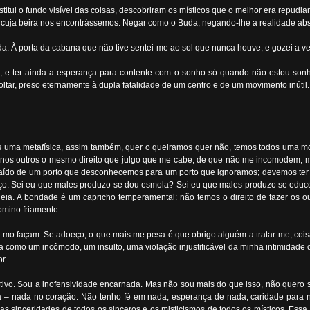
stitui o fundo visível das coisas, descobriram os místicos que o melhor era repudiar
cuja beira nos encontrássemos. Negar como o Buda, negando-lhe a realidade absol
a. À porta da cabana que não tive sentei-me ao sol que nunca houve, e gozei a vel
da, e ter ainda a esperança para contente com o sonho só quando não estou so
tar, preso eternamente à dupla fatalidade de um centro e de um movimento inútil.
s uma metafísica, assim também, quer o queiramos quer não, temos todos uma m
 nos outros o mesmo direito que julgo que me cabe, de que não me incomodem, 
aído de um porto que desconhecemos para um porto que ignoramos; devemos ter 
ço. Sei eu que males produzo se dou esmola? Sei eu que males produzo se educo 
alheia. A bondade é um capricho temperamental: não temos o direito de fazer os 
omino friamente.
 mo façam. Se adoeço, o que mais me pesa é que obrigo alguém a tratar-me, cois
sita como um incômodo, um insulto, uma violação injustificável da minha intimida
r.
ivo. Sou a inofensividade encarnada. Mas não sou mais do que isso, não quero s
ncia – nada no coração. Não tenho fé em nada, esperança de nada, caridade par
, as sinceridades de todos os sinceros e os misticismos de todos os místicos. Es