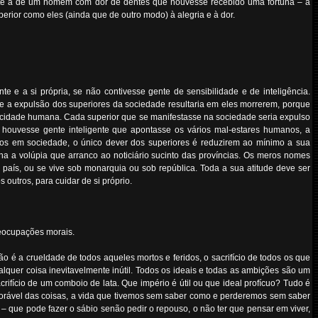
ente à de um homem com dor de dentes que houvesse recebido uma fortuna – a
erior como eles (ainda que de outro modo) à alegria e à dor.
 e a si própria, se não contivesse gente de sensibilidade e de inteligência.
ue a expulsão dos superiores da sociedade resultaria em eles morrerem, porque
elicidade humana. Cada superior que se manifestasse na sociedade seria expulso
o houvesse gente inteligente que apontasse os vários mal-estares humanos, a
emos em sociedade, o único dever dos superiores é reduzirem ao mínimo a sua
ina a volúpia que arranco ao noticiário sucinto das províncias. Os meros nomes
ís, ou se vive sob monarquia ou sob república. Toda a sua atitude deve ser
outros, para cuidar de si próprio.
reocupações morais.
o é a crueldade de todos aqueles mortos e feridos, o sacrifício de todos os que
quer coisa inevitavelmente inútil. Todos os ideais e todas as ambições são um
fício de um comboio de lata. Que império é útil ou que ideal profícuo? Tudo é
lorável das coisas, a vida que tivemos sem saber como e perderemos sem saber
 – que pode fazer o sábio senão pedir o repouso, o não ter que pensar em viver,