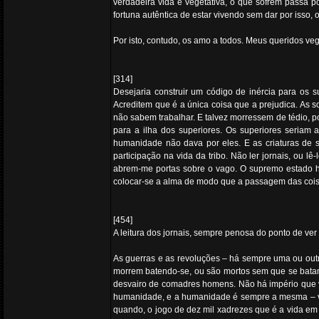
verdadeira vida é vegetativa, o que sofrem passa
fortuna autêntica de estar vivendo sem dar por isso
Por isto, contudo, os amo a todos. Meus queridos veg
[314]
Desejaria construir um código de inércia para os 
Acreditem que é a única coisa que a prejudica. As 
não sabem trabalhar. E talvez morressem de tédio, p
para a ilha dos superiores. Os superiores seriam
humanidade não dava por eles. E as criaturas de s
participação na vida da tribo. Não ler jornais, ou 
abrem-me portas sobre o vago. O supremo estado h
colocar-se a alma de modo que a passagem das coisas
[454]
A leitura dos jornais, sempre penosa do ponto de v
As guerras e as revoluções – há sempre uma ou outra
morrem batendo-se, ou são mortos sem que se batam,
desvairo de comadres homens. Não há império que va
humanidade, e a humanidade é sempre a mesma – var
quando, o jogo de dez mil xadrezes que é a vida em c