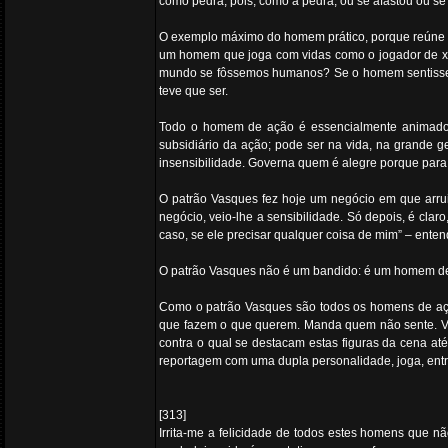
como pedra, pois, como à pedra, ou se afastou ou se
O exemplo máximo do homem prático, porque reúne a e
um homem que joga com vidas como o jogador de xad
mundo se fôssemos humanos? Se o homem sentisse dev
teve que ser.
Todo o homem de ação é essencialmente animado e
subsidiário da ação; pode ser na vida, na grande 
insensibilidade. Governa quem é alegre porque para se
O patrão Vasques fez hoje um negócio em que arruin
negócio, veio-lhe a sensibilidade. Só depois, é claro
caso, se ele precisar qualquer coisa de mim” – en
O patrão Vasques não é um bandido: é um homem de a
Como o patrão Vasques são todos os homens de ação –
que fazem o que querem. Manda quem não sente. Ven
contra o qual se destacam estas figuras da cena a
reportagem com uma dupla personalidade, joga, ent
[313]
Irrita-me a felicidade de todos estes homens que n