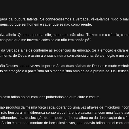
ada da loucura latente. Se conhecêssemos a verdade, vê-la-íamos; tudo o mais
omens, porque ser homem é saber que se não compreende.
a alheia. Querem que o aceite, mas que o não abra. Trazem-me a ciência, como u
mas para que me trazem a caixa se ela não tem senão pó?
os da Verdade alheios conforme as exigências da emoção. Se a emoção é clara e 
ralmente, de Deus, e assim a engasto numa consciência una. Se a emoção é um pen
 não Deuses: outras vezes, impor-se-ão as duas sílabas de Deuses e mudo verbal
lto de emoção e o politeísmo ou o monoteísmo amolda-se e prefere-se. Os Deuses 
o caso brilha ao sol com tons palhetados de ouro claro e escuro.
 são produtos da mesma força cega, operando uma vez através de micróbios inconsc
não têm para mim diferença senão a que há entre assassinar com uma faca e ass
indiferentes – da deslocação de um pedregulho na altura ou da deslocação do ci
sim é o mundo, monturo de forças instintivas, que todavia brilha ao sol com tons