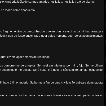
sto. A própria idéia de sermos amados nos fatiga, nos fatiga até ao alarme.
za no modo como apoquenta.
vo fragmento vivo do desconhecido que eu punha em cima da minha mesa para
sível a que eu fosse encontrado quer pelos homens, quer pelos acontecimentos,
quer em situações claras de realidade.
os percorre-me de arrepios. Se mostram interesse por mim, fujo. Se me olham,
e desanima e me desola. Só à noite, e à noite a sós comigo, alheio, esquecido,
tinha o último império. Saibo-me a fim de uma civilização antiga e dominadora.
inda branca dos bárbaros moceou nas fronteiras e a vida veio pedir contas ao