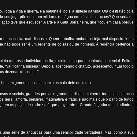
da a vida é guerra, e a batalha é, pois, a síntese da vida. Ora o estratégico é
 seu jogo põe noite em mil lares e mágoa em três mil corações? Que seria do
ação teve que esquecer. A arte é a Gata Borralheira, que ficou em casa porque
 nunca estar mal disposto. Quem trabalha embora esteja mal disposto é um
 que não pode ser é um regente de coisas ou de homens. À regência pertence a
to que esse indivíduo existia, exceto como parte contrária comercial. Feito o
ele. “Vai ficar na miséria.” Depois, acendendo o charuto, acrescentou: “Em todo o
as dezenas de contos.”
m homem generoso, contar com a esmola dele no futuro.
osos e sociais, grandes poetas e grandes artistas, mulheres formosas, crianças
eral, amorfa, sensível, imaginativa e frágil, e não mais que o pano de fundo
erguem as peças de xadrez até que as guarde o Grande Jogador que, iludindo a
ria uma série de angústias para uma sensibilidade verdadeira. Mas, como a sua