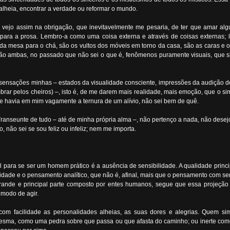
 alheia, encontrar a verdade ou reformar o mundo.
e vejo assim na obrigação, que inevitavelmente me pesaria, de ter que amar a
repara a prosa. Lembro-a como uma coisa externa e através de coisas externas;
o da mesa para o chá, são os vultos dos móveis em torno da casa, são as caras e 
ão ambas, no passado que não sei o que é, fenômenos puramente visuais, que si
ensações minhas – estados da visualidade consciente, impressões da audição d
mbrar pelos cheiros) –, isto é, de me darem mais realidade, mais emoção, que o s
 e havia em mim vagamente a ternura de um alívio, não sei bem de quê.
 Transeunte de tudo – até de minha própria alma –, não pertenço a nada, não dese
 não sei se sou feliz ou infeliz; nem me importa.
para se ser um homem prático é a ausência de sensibilidade. A qualidade princip
idade e o pensamento analítico, que não é, afinal, mais que o pensamento com sen
nde e principal parte composto por entes humanos, segue que essa projeção 
 modo de agir.
s com facilidade as personalidades alheias, as suas dores e alegrias. Quem
 mesma, como uma pedra sobre que passa ou que afasta do caminho; ou inerte com