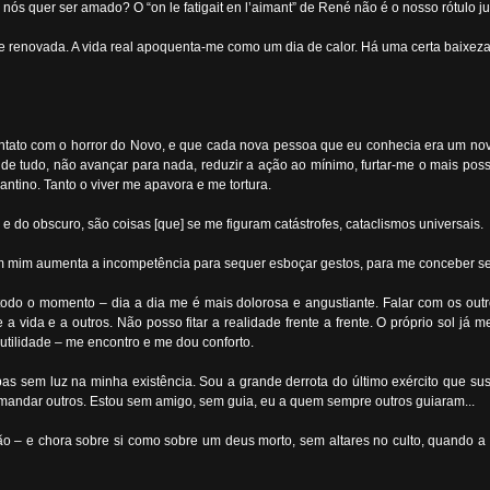
 nós quer ser amado? O “on le fatigait en l’aimant” de René não é o nosso rótulo ju
e renovada. A vida real apoquenta-me como um dia de calor. Há uma certa baixe
tato com o horror do Novo, e que cada nova pessoa que eu conhecia era um no
de tudo, não avançar para nada, reduzir a ação ao mínimo, furtar-me o mais pos
antino. Tanto o viver me apavora e me tortura.
o e do obscuro, são coisas [que] se me figuram catástrofes, cataclismos universais.
 em mim aumenta a incompetência para sequer esboçar gestos, para me conceber se
todo o momento – dia a dia me é mais dolorosa e angustiante. Falar com os outr
vida e a outros. Não posso fitar a realidade frente a frente. O próprio sol já m
utilidade – me encontro e me dou conforto.
as sem luz na minha existência. Sou a grande derrota do último exército que sus
andar outros. Estou sem amigo, sem guia, eu a quem sempre outros guiaram...
– e chora sobre si como sobre um deus morto, sem altares no culto, quando a v