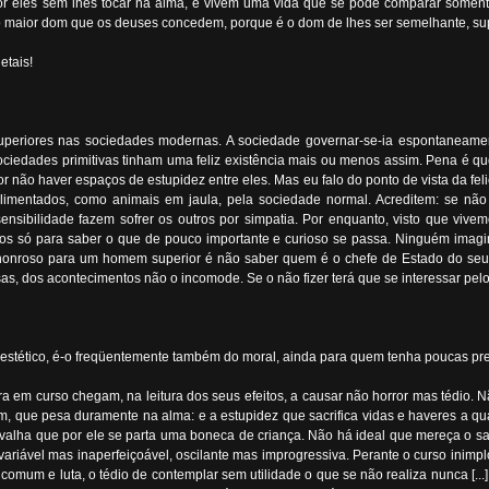
 por eles sem lhes tocar na alma, e vivem uma vida que se pode comparar som
, o maior dom que os deuses concedem, porque é o dom de lhes ser semelhante, sup
etais!
superiores nas sociedades modernas. A sociedade governar-se-ia espontaneamente
sociedades primitivas tinham uma feliz existência mais ou menos assim. Pena é q
or não haver espaços de estupidez entre eles. Mas eu falo do ponto de vista da f
 alimentados, como animais em jaula, pela sociedade normal. Acreditem: se nã
ensibilidade fazem sofrer os outros por simpatia. Por enquanto, visto que viv
lê-los só para saber o que de pouco importante e curioso se passa. Ninguém imag
onroso para um homem superior é não saber quem é o chefe de Estado do seu pa
, dos acontecimentos não o incomode. Se o não fizer terá que se interessar pelos 
er estético, é-o freqüentemente também do moral, ainda para quem tenha poucas p
 em curso chegam, na leitura dos seus efeitos, a causar não horror mas tédio. Nã
 que pesa duramente na alma: e a estupidez que sacrifica vidas e haveres a qual
lha que por ele se parta uma boneca de criança. Não há ideal que mereça o sacri
iável mas inaperfeiçoável, oscilante mas improgressiva. Perante o curso inimp
omum e luta, o tédio de contemplar sem utilidade o que se não realiza nunca [...]