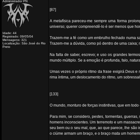
Administrador PN
[87]
A metafísica pareceu-me sempre uma forma prolong
universo; querer compreendê-lo é ser menos que h
Idade: 44
Registrado: 09/05/04
Trazem-me a fé como um embrulho fechado numa salv
Mensagens: 321
Trazem-me a dúvida, como pó dentro de uma caixa; 
Localização: São José do Rio
Preto
Na falta de saber, escrevo; e uso os grandes term
mundo múltiplo. Se a emoção é profunda, falo, natu
Umas vezes o próprio ritmo da frase exigirá Deus e
rima íntima, um deslocamento do ritmo, um sobressa
[133]
O mundo, monturo de forças instintivas, que em todo 
Para mim, se considero, pestes, tormentas, guerras,
homens inconscientes. Um terremoto e um massacre 
seu bem ou o seu mal, que, ao que parece, lhe são 
o ciúme armam um braço, e o braço mata um homem. As