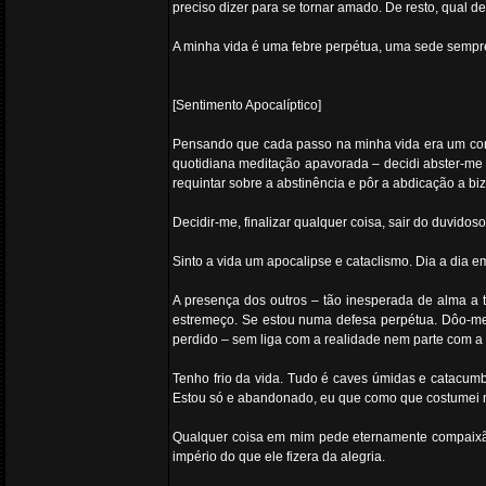
preciso dizer para se tornar amado. De resto, qual de
A minha vida é uma febre perpétua, uma sede sempr
[Sentimento Apocalíptico]
Pensando que cada passo na minha vida era um con
quotidiana meditação apavorada – decidi abster-me 
requintar sobre a abstinência e pôr a abdicação a biz
Decidir-me, finalizar qualquer coisa, sair do duvidos
Sinto a vida um apocalipse e cataclismo. Dia a dia
A presença dos outros – tão inesperada de alma a 
estremeço. Se estou numa defesa perpétua. Dôo-me a 
perdido – sem liga com a realidade nem parte com a 
Tenho frio da vida. Tudo é caves úmidas e catacumb
Estou só e abandonado, eu que como que costumei m
Qualquer coisa em mim pede eternamente compaixão 
império do que ele fizera da alegria.