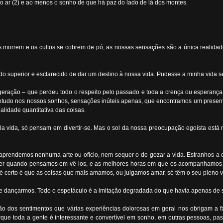
 ao ar (2) e ao menos o sonho de que há paz do lado de lá dos montes.
s morrem e os cultos se cobrem de pó, as nossas sensações são a única realidade
 superior e esclarecido de dar um destino à nossa vida. Pudesse a minha vida ser
geração – que perdeu todo o respeito pelo passado e toda a crença ou esperança
etudo nos nossos sonhos, sensações inúteis apenas, que encontramos um presente
lidade quantitativa das coisas.
la vida, só pensam em divertir-se. Mas o sol da nossa preocupação egoísta está
aprendemos nenhuma arte ou ofício, nem sequer o de gozar a vida. Estranhos a
 ver quando pensamos em vê-los, e as melhores horas em que os acompanhamos
 é certo é que as coisas que mais amamos, ou julgamos amar, só têm o seu pleno
 dançarmos. Todo o espetáculo é a imitação degradada do que havia apenas de 
o dos sentimentos que várias experiências dolorosas em geral nos obrigam a fa
rque toda a gente é interessante e convertível em sonho, em outras pessoas, p