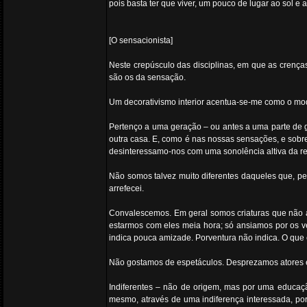
pois basta ter que viver, um pouco de lugar ao sol e
[O sensacionista]
Neste crepúsculo das disciplinas, em que as crença
são os da sensação.
Um decorativismo interior acentua-se-me como o modo
Pertenço a uma geração – ou antes a uma parte de 
outra casa. E, como é nas nossas sensações, e sobr
desinteressamo-nos com uma sonolência altiva da rea
Não somos talvez muito diferentes daqueles que, pe
arrefecei.
Convalescemos. Em geral somos criaturas que não 
estarmos com eles meia hora; só ansiamos por os
indica pouca amizade. Porventura não indica. O que
Não gostamos de espetáculos. Desprezamos atores e
Indiferentes – não de origem, mas por uma educaçã
mesmo, através de uma indiferença interessada, po