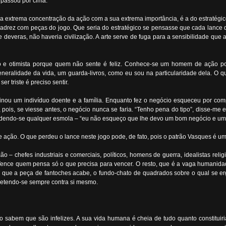
 passou por cima.
xtrema concentração da ação com a sua extrema importância, é a do estratégico. To
rez com peças do jogo. Que seria do estratégico se pensasse que cada lance do
eras, não haveria civilização. A arte serve de fuga para a sensibilidade que a 
 otimista porque quem não sente é feliz. Conhece-se um homem de ação por
generalidade da vida, um guarda-livros, como eu sou na particularidade dela. O
r triste é preciso sentir.
ou um indivíduo doente e a família. Enquanto fez o negócio esqueceu por comple
, pois, se viesse antes, o negócio nunca se faria. “Tenho pena do tipo”, disse-me 
tendendo-se qualquer esmola – “eu não esqueço que lhe devo um bom negócio e um
ção. O que perdeu o lance neste jogo pode, de fato, pois o patrão Vasques é u
 chefes industriais e comerciais, políticos, homens de guerra, idealistas religi
ce quem pensa só o que precisa para vencer. O resto, que é a vaga humanidade g
té que a peça de fantoches acabe, o fundo-chato de quadrados sobre o qual se 
retendo-se sempre contra si mesmo.
ão sabem que são infelizes. A sua vida humana é cheia de tudo quanto constitui