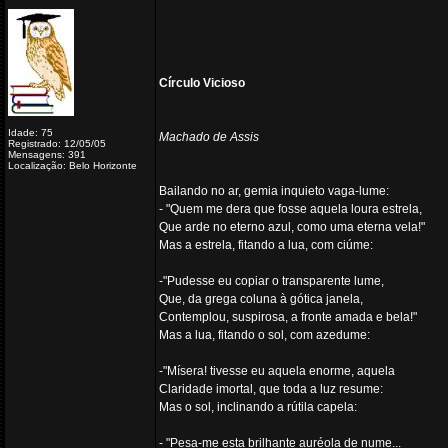
Círculo Vicioso
Idade: 75
Machado de Assis
Registrado: 12/05/05
Mensagens: 391
Localização: Belo Horizonte
Bailando no ar, gemia inquieto vaga-lume:
- "Quem me dera que fosse aquela loura estrela,
Que arde no eterno azul, como uma eterna vela!"
Mas a estrela, fitando a lua, com ciúme:
-"Pudesse eu copiar o transparente lume,
Que, da grega coluna à gótica janela,
Contemplou, suspirosa, a fronte amada e bela!"
Mas a lua, fitando o sol, com azedume:
-"Mísera! tivesse eu aquela enorme, aquela
Claridade imortal, que toda a luz resume:
Mas o sol, inclinando a rútila capela:
- "Pesa-me esta brilhante auréola de nume...