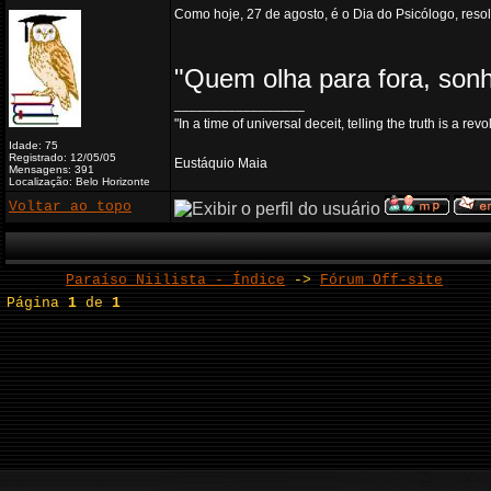
Como hoje, 27 de agosto, é o Dia do Psicólogo, reso
"Quem olha para fora, sonh
_________________
"In a time of universal deceit, telling the truth is a re
Idade: 75
Registrado: 12/05/05
Eustáquio Maia
Mensagens: 391
Localização: Belo Horizonte
Voltar ao topo
Paraíso Niilista - Índice
->
Fórum Off-site
Página
1
de
1