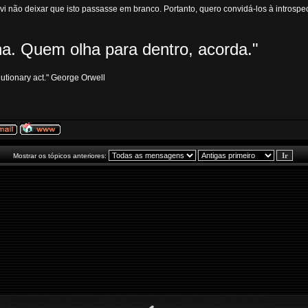
lvi não deixar que isto passasse em branco. Portanto, quero convidá-los à intros
a. Quem olha para dentro, acorda."
volutionary act." George Orwell
Mostrar os tópicos anteriores: