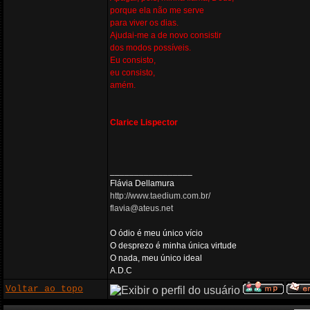
porque ela não me serve
para viver os dias.
Ajudai-me a de novo consistir
dos modos possíveis.
Eu consisto,
eu consisto,
amém.
Clarice Lispector
_________________
Flávia Dellamura
http://www.taedium.com.br/
flavia@ateus.net
O ódio é meu único vício
O desprezo é minha única virtude
O nada, meu único ideal
A.D.C
Voltar ao topo