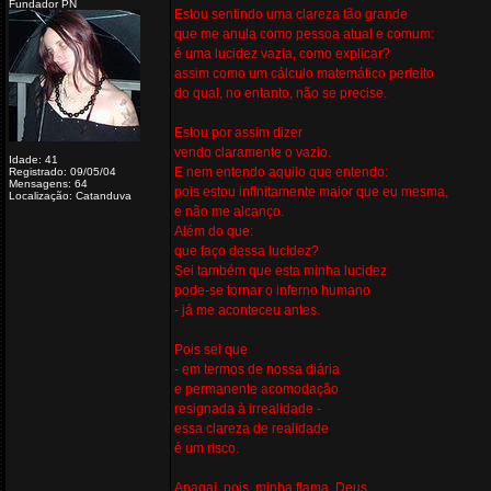
Fundador PN
Estou sentindo uma clareza tão grande
que me anula como pessoa atual e comum:
é uma lucidez vazia, como explicar?
assim como um cálculo matemático perfeito
do qual, no entanto, não se precise.
Estou por assim dizer
vendo claramente o vazio.
Idade: 41
E nem entendo aquilo que entendo:
Registrado: 09/05/04
Mensagens: 64
pois estou infinitamente maior que eu mesma,
Localização: Catanduva
e não me alcanço.
Além do que:
que faço dessa lucidez?
Sei também que esta minha lucidez
pode-se tornar o inferno humano
- já me aconteceu antes.
Pois sei que
- em termos de nossa diária
e permanente acomodação
resignada à irrealidade -
essa clareza de realidade
é um risco.
Apagai, pois, minha flama, Deus,