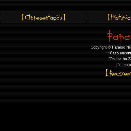
Copyright © Paraíso Nii
:: Caso encont
[On-line há
2
[
última 