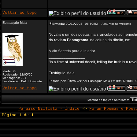
Voltar ao topo
Eustaquio Maia
Enviada: 09/01/2008 - 08:59:53
Assunto: hermetismo
Novalis é um dos poetas mais vinculados ao hermeti
da revista Pentagrama
, na coluna da direita, em:
A Via Secreta para o interior
_________________
"In a time of universal deceit, telling the truth is a re
Idade: 75
Eustáquio Maia
Registrado: 12/05/05
Mensagens: 391
Editado pela última vez por Eustaquio Maia em 09/01/2008 - 0
Localização: Belo Horizonte
Voltar ao topo
Mostrar os tópicos anteriores:
Paraíso Niilista - Índice
->
Fórum Poemas e Poes
Página
1
de
1