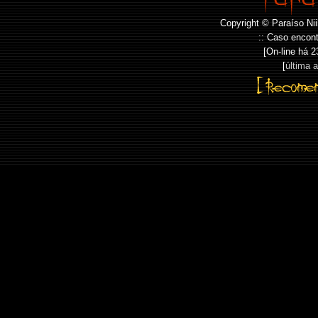
Copyright © Paraíso Nii
:: Caso encont
[On-line há
2
[
última 