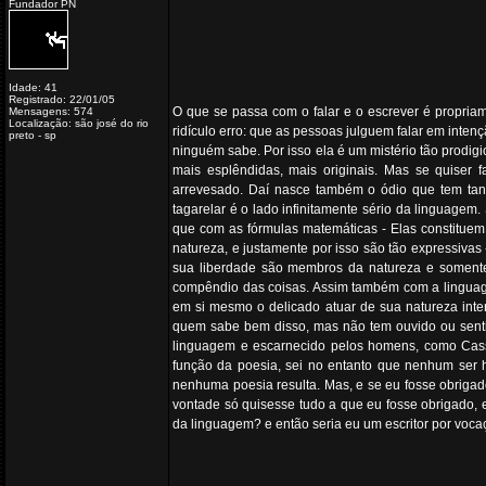
Fundador PN
Idade: 41
Registrado: 22/01/05
O que se passa com o falar e o escrever é propria
Mensagens: 574
Localização: são josé do rio
ridículo erro: que as pessoas julguem falar em inte
preto - sp
ninguém sabe. Por isso ela é um mistério tão prodi
mais esplêndidas, mais originais. Mas se quiser 
arrevesado. Daí nasce também o ódio que tem tant
tagarelar é o lado infinitamente sério da linguag
que com as fórmulas matemáticas - Elas constitue
natureza, e justamente por isso são tão expressivas
sua liberdade são membros da natureza e somente 
compêndio das coisas. Assim também com a linguage
em si mesmo o delicado atuar de sua natureza inte
quem sabe bem disso, mas não tem ouvido ou sentid
linguagem e escarnecido pelos homens, como Cassa
função da poesia, sei no entanto que nenhum ser h
nenhuma poesia resulta. Mas, e se eu fosse obrigad
vontade só quisesse tudo a que eu fosse obrigado, en
da linguagem? e então seria eu um escritor por voc