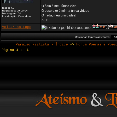
O ódio é meu único vício
Idade: 41
O desprezo é minha única virtude
Registrado: 09/05/04
Mensagens: 64
O nada, meu único ideal
Localização: Catanduva
A.D.C
Voltar ao topo
Mostrar os tópicos anteriores:
Paraíso Niilista - Índice
->
Fórum Poemas e Poes
Página
1
de
1