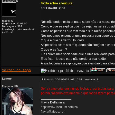
Fundador PN
Texto sobre a loucura
por Edward Bond
Idade: 41
Nós não podemos falar nada sobre nós e a nossa épo
Registrado: 22/01/05
Como é que se explica que nós sejamos seres dotado
Mensagens: 574
Localização: são josé do rio
Como as pessoas que tem toda a sua razão podem agi
preto - sp
Nós podemos encontrar uma resposta com aqueles q
O que é que os deixou loucos?
As pessoas ficam assim quando não chegam a criar u
O que eles fazem?
Eles criam uma sociedade que é uma realidade para 
Eles ficam loucos para não perder a sua razão.
A sua loucura é a explicação que eles dão para a l
Voltar ao topo
Lenore
Enviada: 30/01/2005 - 01:15:02
Assunto: ?
Fundador PN
Seria como criar um mundo fechado, particular, para
porém, fazendo exatamente o que todos fazem para 
_________________
Flávia Dellamura
http://www.taedium.com.br/
flavia@ateus.net