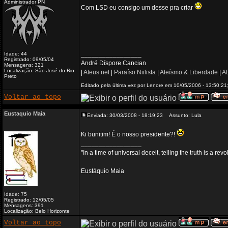
Administrador PN
Com LSD eu consigo um desse pra criar
_________________
Idade: 44
Registrado: 09/05/04
André Díspore Cancian
Mensagens: 321
Localização: São José do Rio
|
Ateus.net
|
Paraíso Niilista
|
Ateísmo & Liberdade
|
AD
Preto
Editado pela última vez por Lenore em 10/05/2006 - 13:50:21;
Voltar ao topo
Eustaquio Maia
Enviada: 30/03/2008 - 18:19:23
Assunto: Lula
Ki bunitim! É o nosso presidente?!
_________________
"In a time of universal deceit, telling the truth is a re
Eustáquio Maia
Idade: 75
Registrado: 12/05/05
Mensagens: 391
Localização: Belo Horizonte
Voltar ao topo