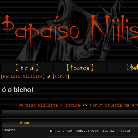
[
Paraíso Niilista
] Ø [
Fórum
]
ó o bicho!
Paraíso Niilista - Índice
->
Fórum Galeria de Ar
Autor
Cancian
Enviada: 14/10/2005 - 21:15:44
Assunto: ó o bicho!