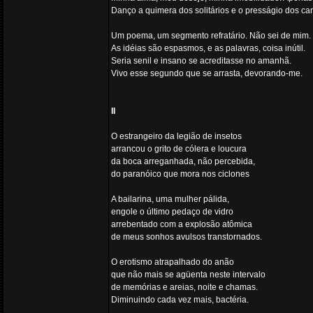
Danço a quimera dos solitários e o presságio dos ca
Um poema, um segmento refratário. Não sei de mim.
As idéias são espasmos, e as palavras, coisa inútil.
Seria senil e insano se acreditasse no amanhã.
Vivo esse segundo que se arrasta, devorando-me.
II
O estrangeiro da legião de insetos
arrancou o grito de cólera e loucura
da boca arreganhada, não percebida,
do paranóico que mora nos ciclones
A bailarina, uma mulher pálida,
engole o último pedaço de vidro
arrebentado com a explosão atômica
de meus sonhos avulsos transtornados.
O erotismo atrapalhado do anão
que não mais se agüenta neste intervalo
de memórias e areias, noite e chamas.
Diminuindo cada vez mais, bactéria.