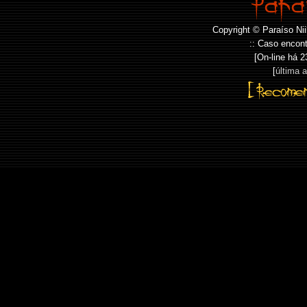
Copyright © Paraíso Nii
:: Caso encont
[On-line há
2
[
última 