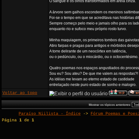
O sangue e os olhos transformados em areia cinza.
A árvore sem galhos escondem os meninos saltimba
Foi-se o tempo em que se acreditava nas histórias dit
Sempre começo pelo meio e jamais olho para os lad
enquanto rio e sufoco meu próprio rosto turvo.
Minha maquiagem, os primeiros tombos das gaivotas
Atiro farpas e pragas para antigos e mórbidos desejo
A torre delirante de um neocórtex em latência,
ou o pedúnculo, ou o miocárdio, ou o octocentésimo.
Quatro poemas nos espaços angustiados do process
Sou eu? Sou ateu? De que me valem as respostas?!
As idéias me levam ao eterno estado de castidade
entrelaçado neste puro estado de sonho e malogro.
Voltar ao topo
Mostrar os tópicos anteriores:
Paraíso Niilista - Índice
->
Fórum Poemas e Poes
Página
1
de
1