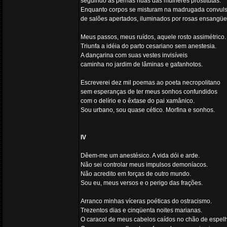
seguindo as pernas nuas das mulheres prostitutas.
Enquanto corpos se misturam na madrugada convuls
de salões apertados, iluminados por rosas ensangüe
Meus passos, meus ruídos, aquele rosto assimétrico.
Triunfa a idéia do parto cesariano sem anestesia.
A dançarina com suas vestes invisíveis
caminha no jardim de lâminas e gafanhotos.
Escreverei dez mil poemas ao poeta necropolitano
sem esperanças de ter meus sonhos confundidos
com o delírio e o êxtase do pai xamânico.
Sou urbano, sou quase cético. Morfina e sonhos.
IV
Dêem-me um anestésico. A vida dói e arde.
Não sei controlar meus impulsos demoníacos.
Não acredito em forças de outro mundo.
Sou eu, meus versos e o perigo das frações.
Arranco minhas víceras poéticas do ostracismo.
Trezentos dias e cinqüenta noites marianas.
O caracol de meus cabelos caídos no chão de espel