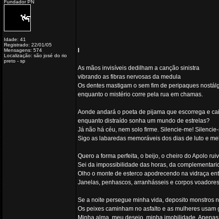
Fundador PN
Idade: 41
Registrado: 22/01/05
I
Mensagens: 574
Localização: são josé do rio
preto - sp
As mãos invisíveis dedilham a canção sinistra
vibrando as fibras nervosas da medula
Os dentes mastigam o sem fim de peripaques nostál
enquanto o mistério corre pela rua em chamas.
Aonde andará o poeta de pijama que escorrega e cai
enquanto distraído sonha um mundo de estrelas?
Já não há céu, nem solo firme. Silencie-me! Silencie
Sigo as labaredas memoráveis dos dias de luto e mel
Quero a forma perfeita, o beijo, o cheiro do Apolo ruiv
Sei da impossibilidade das horas, da complementarid
Olho o monte de esterco apodrecendo na vidraça ent
Janelas, penhascos, arranhásseis e corpos voadores
Se a noite persegue minha vida, deposito monstros n
Os peixes caminham no asfalto e as mulheres usam 
Minha alma, meu desejo, minha imobilidade. Apenas