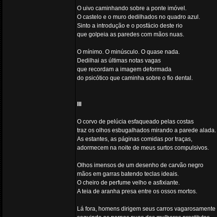
O uivo caminhando sobre a ponte imóvel.
O castelo e o muro dedilhados no quadro azul.
Sinto a introdução e o posfácio deste rio
que golpeia as paredes com mãos nuas.
O mínimo. O minúsculo. O quase nada.
Dedilhai as últimas notas vagas
que recordam a imagem deformada
do psicótico que caminha sobre o fio dental.
III
O corvo de pelúcia esfaqueado pelas costas
traz os olhos esbugalhados mirando a parede alada.
As estantes, as páginas comidas por traças,
adormecem na noite de meus surtos compulsivos.
Olhos imensos de um desenho de carvão negro
mãos em garras batendo teclas ideais.
O cheiro de perfume velho e asfixiante.
A teia de aranha presa entre os ossos mortos.
Lá fora, homens dirigem seus carros vagarosamente