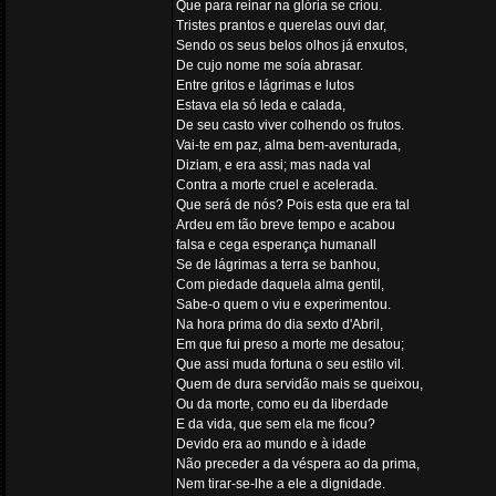
Que para reinar na glória se criou.
Tristes prantos e querelas ouvi dar,
Sendo os seus belos olhos já enxutos,
De cujo nome me soía abrasar.
Entre gritos e lágrimas e lutos
Estava ela só leda e calada,
De seu casto viver colhendo os frutos.
Vai-te em paz, alma bem-aventurada,
Diziam, e era assi; mas nada val
Contra a morte cruel e acelerada.
Que será de nós? Pois esta que era tal
Ardeu em tão breve tempo e acabou
falsa e cega esperança humanall
Se de lágrimas a terra se banhou,
Com piedade daquela alma gentil,
Sabe-o quem o viu e experimentou.
Na hora prima do dia sexto d'Abril,
Em que fui preso a morte me desatou;
Que assi muda fortuna o seu estilo vil.
Quem de dura servidão mais se queixou,
Ou da morte, como eu da liberdade
E da vida, que sem ela me ficou?
Devido era ao mundo e à idade
Não preceder a da véspera ao da prima,
Nem tirar-se-lhe a ele a dignidade.