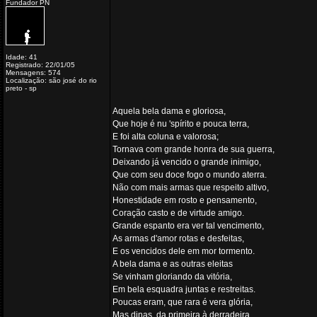
Fundador PN
Idade: 41
Registrado: 22/01/05
Mensagens: 574
Localização: são josé do rio
preto - sp
Aquela bela dama e gloriosa,
Que hoje é nu 'spírito e pouca terra,
E foi alta coluna e valorosa;
Tornava com grande honra de sua guerra,
Deixando já vencido o grande inimigo,
Que com seu doce fogo o mundo aterra.
Não com mais armas que respeito altivo,
Honestidade em rosto e pensamento,
Coração casto e de virtude amigo.
Grande espanto era ver tal vencimento,
As armas d'amor rotas e desfeitas,
E os vencidos dele em mor tormento.
A bela dama e as outras eleitas
Se vinham gloriando da vitória,
Em bela esquadra juntas e restreitas.
Poucas eram, que rara é vera glória,
Mas dinas, da primeira à derradeira,