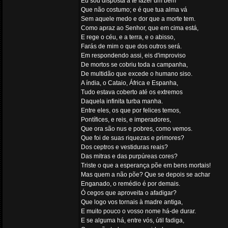
Eu sou disposta a te fazer um bem
Que não costumo; e é que tua alma vá
Sem aquele medo e dor que a morte tem.
Como apraz ao Senhor, que em cima está,
E rege o céu, e a terra, e o abisso,
Farás de mim o que dos outros será.
Em respondendo assi, eis d'improviso
De mortos se cobriu toda a campanha,
De multidão que excede o humano siso.
A índia, o Cataio, África e Espanha,
Tudo estava coberto até os extremos
Daquela infinita turba manha.
Entre eles, os que por felices temos,
Pontífices, e reis, e imperadores,
Que ora são nus e pobres, como vemos.
Que foi de suas riquezas e primores?
Dos ceptros e vestiduras reais?
Das mitras e das purpúreas cores?
Triste o que a esperança põe em bens mortais!
Mas quem a não põe? Que se depois se achar
Enganado, o remédio é por demais.
Ó cegos que aproveita o afadigar?
Que logo vos tornais à madre antiga,
E muito pouco o vosso nome há-de durar.
E se alguma há, entre vós, útil fadiga,