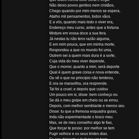
Não deixo povos gentios nem cristãos,
Chego quando por mim menos se espera,
Atalho mil pensamentos, todos vãos.
E a vós, quando mais ledo o viver era,
Endereço meu curso, antes que a fortuna
Misture em vossa doce a sua fera.
Já nestas tu não tens razão alguma,
E em mim pouca, que em minha morte,
Respondeu a que no mundo foi uma,
Outrem sei a quem mais dura é a sorte,
Cuja vida do meu viver depende,
Que o morrer, quanto a mim, será deporte.
Qual é quem grave coisa e nova entende,
Ou vê o que no princípio não lembrou,
E ora se maravilha, ora resprende.
Tal foi a cruel; e depois que cuidou
Um pouco em si, disse: bem conheço eu
Se dá o meu golpe em cheio ou se errou.
Depois, com melhor semblante e menos seu
Disse: tu que a fremosa esquadra guias,
Inda não experimentaste o tosco meu.
Mas, se de meu conselho algo te fias,
Que forçar te posso: por melhor se tem
Fugir velhice e os seus tristes dias.