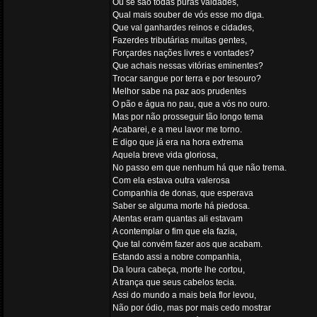
Ou se são todas puras vaidades,
Qual mais souber de vós esse mo diga.
Que val ganhardes reinos e cidades,
Fazerdes tributárias muitas gentes,
Forçardes nações livres e vontades?
Que achais nessas vitórias eminentes?
Trocar sangue por terra e por tesouro?
Melhor sabe na paz aos prudentes
O pão e água no pau, que a vós no ouro.
Mas por não prosseguir tão longo tema
Acabarei, e a meu lavor me torno.
E digo que já era na hora extrema
Aquela breve vida gloriosa,
No passo em que nenhum há que não trema.
Com ela estava outra valerosa
Companhia de donas, que esperava
Saber se alguma morte há piedosa.
Atentas eram quantas ali estavam
A contemplar o fim que ela fazia,
Que tal convém fazer aos que acabam.
Estando assi a nobre companhia,
Da loura cabeça, morte lhe cortou,
A trança que seus cabelos tecia.
Assi do mundo a mais bela flor levou,
Não por ódio, mas por mais cedo mostrar