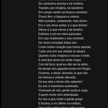
De claríssimo poema e de história.
Traziam, por insígnia, na bandeira
Em campo verde um branco armelino
D'ouro fino, e topazes a coleira.
Não humano, certamente, mas divino
Era o seu doce andar, e o que diziam:
Ditosa é a que nasce a tal destino.
Estrelas e sol em meio pareciam,
Em cujo resplendor o seu consiste;
De rosas coroadas todas iam.
Como nobre coração que honra aquiste,
Cada uma em sua virtude se alegra,
Quando outra insígnia vi escura e triste,
E uma fera dona em veste negra.
Com tal furor, qual eu não sei se atrás,
No tempo dos gigantes fosse em Flegra.
Chamou, e disse: donzela, tu que vás
De beleza e virtude alterada,
De tua vida o termo não saberás?
Eu sou a importuna acelerada,
Chamada de vós, gente surda e cega,
A quem morte vem antecipada.
Eu sou a que matei a gente grega
E troiana, e no último os romãos,
Que todos minha foice corta e cega.