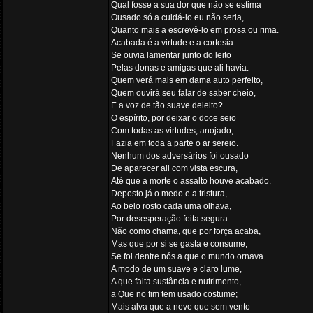
Qual fosse a sua dor que não se estima
Ousado só a cuidá-lo eu não seria,
Quanto mais a escrevê-lo em prosa ou rima.
Acabada é a virtude e a cortesia
Se ouvia lamentar junto do leito
Pelas donas e amigas que ali havia.
Quem verá mais em dama auto perfeito,
Quem ouvirá seu falar de saber cheio,
E a voz de tão suave deleito?
O espírito, por deixar o doce seio
Com todas as virtudes, anojado,
Fazia em toda a parte o ar sereio.
Nenhum dos adversários foi ousado
De aparecer ali com vista escura,
Até que a morte o assalto houve acabado.
Deposto já o medo e a tristura,
Ao belo rosto cada uma olhava,
Por desesperação feita segura.
Não como chama, que por força acaba,
Mas que por si se gasta e consume,
Se foi dentre nós a que o mundo ornava.
A modo de um suave e claro lume,
A que falta sustância e nutrimento,
a Que no fim tem usado costume;
Mais alva que a neve que sem vento