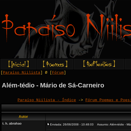
[
Paraíso Niilista
] Ø [
Fórum
]
Além-tédio - Mário de Sá-Carneiro
Paraíso Niilista - Índice
->
Fórum Poemas e Poes
Autor
t. h. abrahao
Enviada: 26/06/2008 - 10:48:03
Assunto: Além-tédio - Már