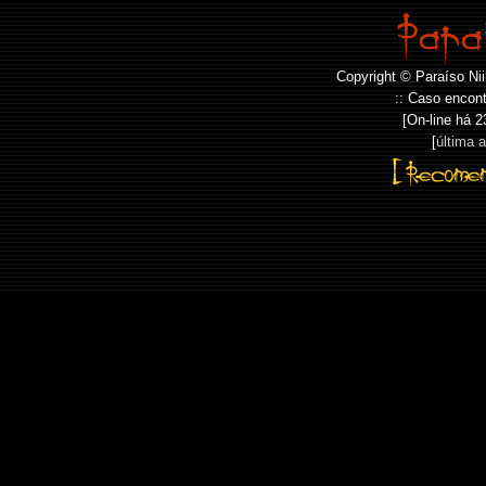
Copyright © Paraíso Nii
:: Caso encont
[On-line há
2
[
última 