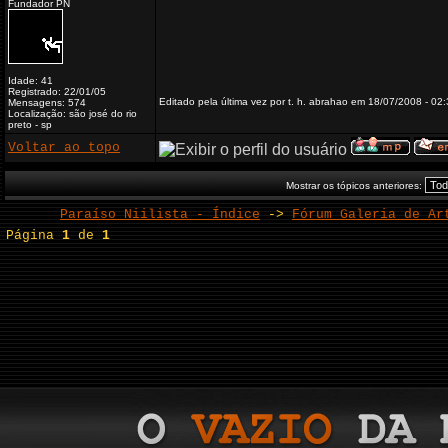
Fundador PN
Idade: 41
Registrado: 22/01/05
Editado pela última vez por t. h. abrahao em 18/07/2008 - 02:
Mensagens: 574
Localização: são josé do rio
preto - sp
Voltar ao topo
Mostrar os tópicos anteriores:
Paraíso Niilista - Índice
->
Fórum Galeria de Ar
Página
1
de
1