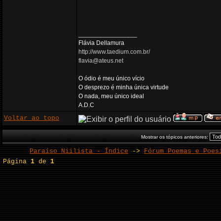
_________________
Flávia Dellamura
http://www.taedium.com.br/
flavia@ateus.net
O ódio é meu único vício
O desprezo é minha única virtude
O nada, meu único ideal
A.D.C
Voltar ao topo
Mostrar os tópicos anteriores:
Paraíso Niilista - Índice
->
Fórum Poemas e Poes
Página
1
de
1