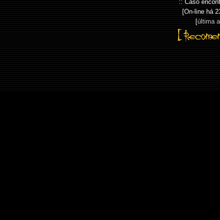
:: Caso encont
[On-line há
2
[
última 