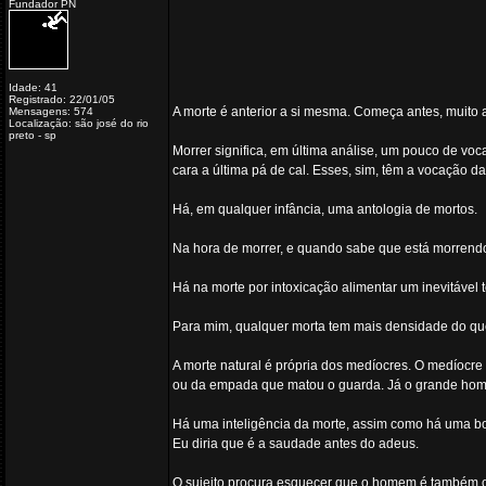
Fundador PN
Idade: 41
Registrado: 22/01/05
A morte é anterior a si mesma. Começa antes, muito 
Mensagens: 574
Localização: são josé do rio
preto - sp
Morrer significa, em última análise, um pouco de voc
cara a última pá de cal. Esses, sim, têm a vocação da
Há, em qualquer infância, uma antologia de mortos.
Na hora de morrer, e quando sabe que está morrend
Há na morte por intoxicação alimentar um inevitável
Para mim, qualquer morta tem mais densidade do qu
A morte natural é própria dos medíocres. O medíocre
ou da empada que matou o guarda. Já o grande home
Há uma inteligência da morte, assim como há uma bon
Eu diria que é a saudade antes do adeus.
O sujeito procura esquecer que o homem é também o s