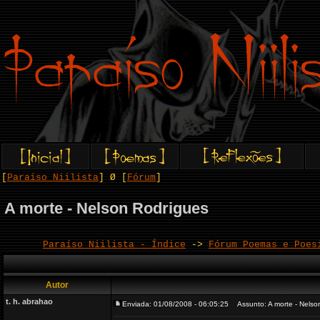
[
Paraíso Niilista
] Ø [
Fórum
]
A morte - Nelson Rodrigues
Paraíso Niilista - Índice
->
Fórum Poemas e Poes
Autor
t. h. abrahao
Enviada: 01/08/2008 - 06:05:25
Assunto: A morte - Nelso