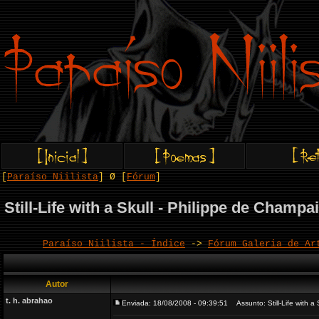
[
Paraíso Niilista
] Ø [
Fórum
]
Still-Life with a Skull - Philippe de Champa
Paraíso Niilista - Índice
->
Fórum Galeria de Ar
Autor
t. h. abrahao
Enviada: 18/08/2008 - 09:39:51
Assunto: Still-Life with a