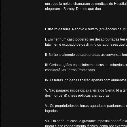
um treco lá nele e chamaram os médicos do Hospital de
elegeram o Sarney. Deu no que deu.
Estatuto da terra. Renovo e reitero (em épocas de M
I. Em nenhum caso poderão ser desapropriadas terras
fatalmente ocupado pelos diminutos japoneses que 
II. Serão totalmente desapropriadas as conversas terr
III. Certas regiões especialmente ricas em minérios 
considerá-las Terras Prometidas.
IV. As terras indígenas ficarão apenas com aumentos 
V. Não pagarão impostos: a) a terra de Siena; b) a t
dos morros; d) crises políticas aterradoras.
VI. Os proprietários de terras aguadas e pantanosas
lagartos.
VII. Em nenhum caso, o gravame impostal poderá exce
moral e alto conhecimento técnico, como por exempl