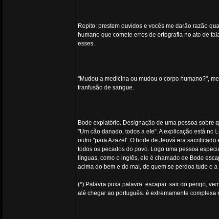
Repito: prestem ouvidos e vocês me darão razão qua
humano que comete erros de ortografia no ato de fal
esses.
"Mudou a medicina ou mudou o corpo humano?", me pe
tranfusão de sangue.
Bode expiatório. Designação de uma pessoa sobre q
"Um cão danado, todos a ele". A explicação está no L
outro "para Azazel'. O bode de Jeová era sacrificado
todos os pecados do povo. Logo uma pessoa especial
línguas, como o inglês, ele é chamado de Bode esca
acima do bem e do mal, de quem se perdoa tudo e a q
(*) Palavra puxa palavra: escapar, sair do perigo, v
até chegar ao português. é extremamente complexa