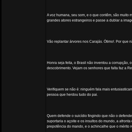
A voz humana, seu som, e o que contêm, são muito ma
grandes atores estrangeiros e passe a dublar a imag
Vão replantar árvores nos Carajás. Ótimo!. Por que 
Honra seja feita, o Brasil não inventou a corrupção, 
descobrimento. Vejam os senhores que falta faz a R
Verifiquem se não é: ninguém fala mais entusiastica
pessoa que herdou tudo do pai.
Quem defende o suicídio fingindo que não o defend
suportaria o açoite e os insultos do mundo, a afront
prepotência do mando, e o achincalhe que o mérito 