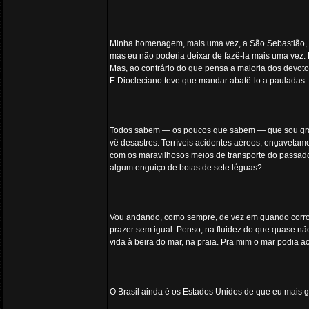
Minha homenagem, mais uma vez, a São Sebastião, 
mas eu não poderia deixar de fazê-la mais uma vez.
Mas, ao contrário do que pensa a maioria dos devot
E Diocleciano teve que mandar abatê-lo a pauladas. 
Todos sabem — os poucos que sabem — que sou gran
vê desastres. Terríveis acidentes aéreos, engavetame
com os maravilhosos meios de transporte do passado
algum enguiço de botas de sete léguas?
Vou andando, como sempre, de vez em quando corro u
prazer sem igual. Penso, na fluidez do que quase 
vida à beira do mar, na praia. Pra mim o mar podia aca
O Brasil ainda é os Estados Unidos de que eu mais g