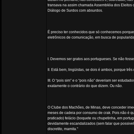
transava na assim chamada Assembléia dos Eleitos d
Diálogo de Surdos com absurdos.
É preciso ter conhecidos que só conhecemos porque
eletrônicos de comunicação, em busca de popularid
I. Devemos ser gratos aos portugueses. Se não foss
II. Está bem, lingüistas, se dois é ambos, porque trê
III. O “pois sim” e o “pois não” deveriam ser estuda
exatamente o contrário do que dizem. Ou não.
O Clube dos Machões, de Minas, deve conceder imedi
meses de cadeia por consumo de crak. Pois não é que,
praticado) felácio (boquete ou chupetinha, em portugu
devidamente escandalizados (sem falar que possivelm
discretito, mamita."