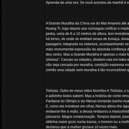
Aprenda de uma vez: Se você acordou de manhã é evi
A Grande Muralha da China vai do Mar Amarelo até a 
Huang Ti, logo depois que conseguiu unificar o impéri
pedra, varia de 6 a 10 metros de altura, tem revestim
há torres, de onde se emitiam sinais de fumaça, duran
paisagem, integrada na natureza, acompanhando sem
mais monumental expressão da absoluta confiança do
deu certo). Mas a Grande Muralha é apenas o mais f
chinesa". Cercam as cidades, dividem-nas em lotes 
não seja cercada por muralha, condição expressa no
chinês uma cidade sem muralha é tão inconcebível 
Tirésias. Outro de meus mitos favoritos é Tirésias, o 
e adivinho todos sabem. Mas a história de como vir
Pantanal do Olimpo e viu Atenas tomando banho nua. 
E, como ele insistisse em olhar, Atenas atirou-lhe 
restaurar-lhe a visão, a deusa restaurou a masculini
pássaros. Magra compensação. Tempos depois, pass
obtinha maior gozo numa transa, o homem ou a mulher
declarou que a mulher gozava 10 vezes mais.