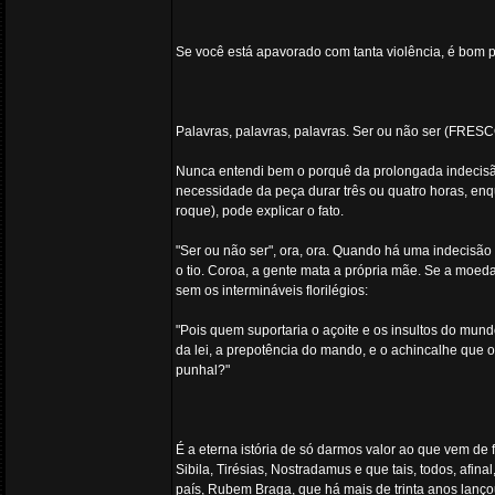
Se você está apavorado com tanta violência, é bom p
Palavras, palavras, palavras. Ser ou não ser (FRES
Nunca entendi bem o porquê da prolongada indecisão
necessidade da peça durar três ou quatro horas, enq
roque), pode explicar o fato.
"Ser ou não ser", ora, ora. Quando há uma indecisão
o tio. Coroa, a gente mata a própria mãe. Se a moeda
sem os intermináveis florilégios:
"Pois quem suportaria o açoite e os insultos do mun
da lei, a prepotência do mando, e o achincalhe que 
punhal?"
É a eterna istória de só darmos valor ao que vem de 
Sibila, Tirésias, Nostradamus e que tais, todos, afin
país, Rubem Braga, que há mais de trinta anos lanço