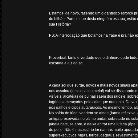
Estamos, de novo, fazendo um gigantesco esforço p
do bilhão. Parece que desta ninguém escapa, estão en
sua História?
PS: A interrogação que botamos na frase é pra não e
Proverbial: tanto é verdade que o dinheiro pode tu
esconde a luz do sol.
A cada sol que surge, novos e mais novos sinais a
nos assolou (tem sol aí no meio!) vai se dissipando 
visíveis, alcatéias de pulhas saem dos ralos e, sobre
tugúrios ameaçados pelo calor que aumenta. De vez
nos galhos e cipós autárquicos. Ao mesmo tempo, al
Na saída do túnel vendem-se ainda (forma reflexiva,
antiga preservada no último andar, sobretudo no sót
janela bate, se abre, e deixa entrar uma lufada (êp
do peito. Não é necessário ter narinas muito apuradas
superexecutivos, vigas, forros, degraus, revestimen