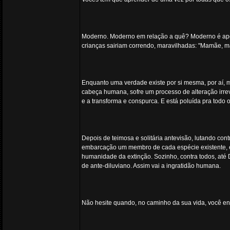
Moderno. Moderno em relação a quê? Moderno é apena
crianças sairiam correndo, maravilhadas: "Mamãe, m
Enquanto uma verdade existe por si mesma, por aí, m
cabeça humana, sofre um processo de alteração irreve
e a transforma e conspurca. E está poluída pra todo 
Depois de teimosa e solitária antevisão, lutando co
embarcação um membro de cada espécie existente, en
humanidade da extinção. Sozinho, contra todos, até
de ante-diluviano. Assim vai a ingratidão humana.
Não hesite quando, no caminho da sua vida, você enc