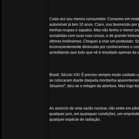
Cada vez sou menos consumidor. Consumo em restaur
automóvel já tem 10 anos. Claro, sou favorecido p
minhas roupas e sapatos. Mas não tenho o menor praz
socialistas com suas ruas cinzas, e de grande beleza 
vitrines lindíssimas. Cheguei a criar um postulado: S
inconscientemente diminuída por conhecermos o come
acreditando que tudo que vê é resultado apenas da
Brasil, Século XXI: É preciso sempre muito cuidado
se colocaram diante daquela montanha aparentemente 
Sésamo!", deu-se o milagre da abertura. Mas logo t
Ao anúncio de uma vazão nuclear, não entre em pâni
qualquer juro, em quaisquer condições, um emprésti
qualquer espécie de radiação.