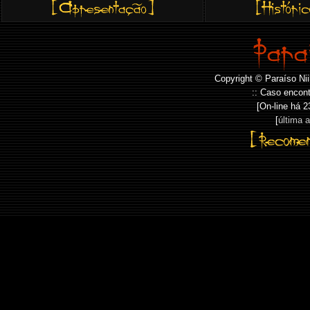
Copyright © Paraíso Nii
:: Caso encont
[On-line há
2
[
última 