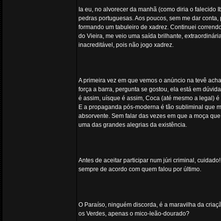
Ia eu, no alvorecer da manhã (como diria o falecid
pedras portuguesas. Aos poucos, sem me dar conta, p
formando um tabuleiro de xadrez. Continuei correndo
do Vieira, me veio uma saída brilhante, extraordiná
inacreditável, pois não jogo xadrez.
A primeira vez em que vemos o anúncio na tevê acha
força a barra, pergunta se gostou, ela está em dúvid
é assim, uísque é assim, Coca (até mesmo a legal) é
E a propaganda pós-moderna é tão subliminal que m
absorvente. Sem falar das vezes em que a moça que f
uma das grandes alegrias da existência.
Antes de aceitar participar num júri criminal, cuidad
sempre de acordo com quem falou por último.
O Paraíso, ninguém discorda, é a maravilha da cria
os Verdes, apenas o mico-leão-dourado?