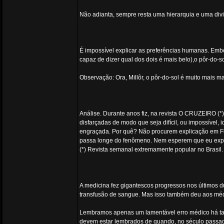
Não adianta, sempre resta uma hierarquia e uma div
É impossível explicar as preferências humanas. Emb
capaz de dizer qual dos dois é mais belo),o pôr-do-s
Observação: Ora, Millôr, o pôr-do-sol é muito mais ma
Análise. Durante anos fiz, na revista O CRUZEIRO (*
disfarçadas de modo que seja difícil, ou impossível, id
engraçada. Por quê? Não procurem explicação em F
passa longe do fenômeno. Nem esperem que eu expli
(*) Revista semanal extremamente popular no Brasil.
A medicina fez gigantescos progressos nos últimos d
transfusão de sangue. Mas isso também deu aos méd
Lembramos apenas um lamentável erro médico há tan
devem estar lembrados de quando, no século passado