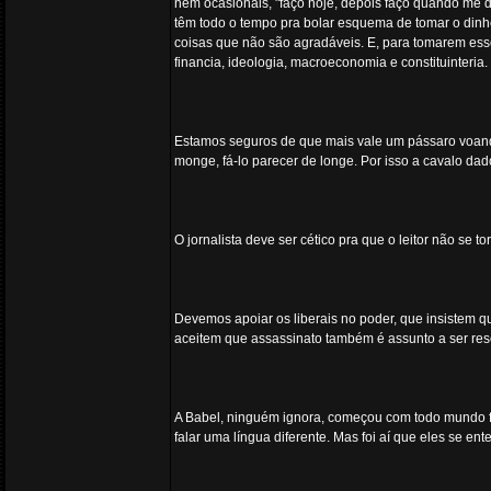
nem ocasionais, "faço hoje, depois faço quando me 
têm todo o tempo pra bolar esquema de tomar o dinhe
coisas que não são agradáveis. E, para tomarem ess
financia, ideologia, macroeconomia e constituinteria.
Estamos seguros de que mais vale um pássaro voando
monge, fá-lo parecer de longe. Por isso a cavalo da
O jornalista deve ser cético pra que o leitor não se to
Devemos apoiar os liberais no poder, que insistem q
aceitem que assassinato também é assunto a ser res
A Babel, ninguém ignora, começou com todo mundo 
falar uma língua diferente. Mas foi aí que eles se 