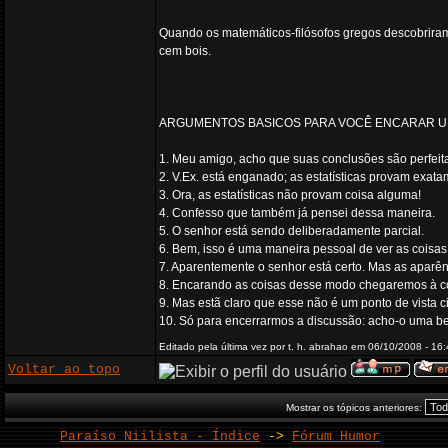
Quando os matemáticos-filósofos gregos descobrira
cem bois.
ARGUMENTOS BASICOS PARA VOCÊ ENCARAR U
1. Meu amigo, acho que suas conclusões são perfeita
2. V.Ex. está enganado; as estatísticas provam exata
3. Ora, as estatísticas não provam coisa alguma!
4. Confesso que também já pensei dessa maneira.
5. O senhor está sendo deliberadamente parcial.
6. Bem, isso é uma maneira pessoal de ver as coisas
7. Aparentemente o senhor está certo. Mas as apar
8. Encarando as coisas desse modo chegaremos à c
9. Mas estã claro que esse não é um ponto de vista ci
10. Só para encerrarmos a discussão: acho-o uma b
Editado pela última vez por t. h. abrahao em 06/10/2008 - 16:
Voltar ao topo
Mostrar os tópicos anteriores:
Paraíso Niilista - Índice
->
Fórum Humor