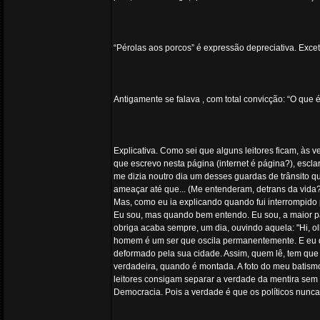
“Pérolas aos porcos” é expressão depreciativa. Exce
Antigamente se falava , com total convicção: “O que
Explicativa. Como sei que alguns leitores ficam, às
que escrevo nesta página (internet é página?), esc
me dizia noutro dia um desses guardas de trânsito 
ameaçar até que... (Me entenderam, detrans da vida?
Mas, como eu ia explicando quando fui interrompido 
Eu sou, mas quando bem entendo. Eu sou, a maior p
obriga acaba sempre, um dia, ouvindo aquela: "Hi, ol
homem é um ser que oscila permanentemente. E eu 
deformado pela sua cidade. Assim, quem lê, tem que 
verdadeira, quando é montada. A foto do meu batism
leitores consigam separar a verdade da mentira sem
Democracia. Pois a verdade é que os políticos nunc