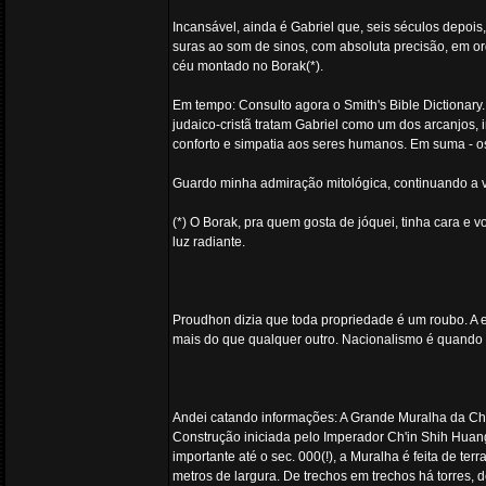
Incansável, ainda é Gabriel que, seis séculos depoi
suras ao som de sinos, com absoluta precisão, em o
céu montado no Borak(*).
Em tempo: Consulto agora o Smith's Bible Dictionary
judaico-cristã tratam Gabriel como um dos arcanjos, 
conforto e simpatia aos seres humanos. Em suma - o
Guardo minha admiração mitológica, continuando a 
(*) O Borak, pra quem gosta de jóquei, tinha cara e
luz radiante.
Proudhon dizia que toda propriedade é um roubo. A e
mais do que qualquer outro. Nacionalismo é quando 
Andei catando informações: A Grande Muralha da Chi
Construção iniciada pelo Imperador Ch'in Shih Huang 
importante até o sec. 000(!), a Muralha é feita de ter
metros de largura. De trechos em trechos há torres, d