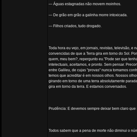
— Águas estagnadas não movem moinhos.
— De grão em grão a galinha morre intoxicada.
— Filhos criados, tudo drogado.
Toda hora eu vejo, em jornais, revistas, televisão, e 
convencidas de que a Terra gira em torno do Sol. Po
quem, meu bem?, repergunto eu."Pode ser que tenh
intelectuais, aceitamos, e pronto. Sem pensar. Prec
entre Galileu, de cujas "provas" nunca tomamos conhe
temos que acreditar é em nossos olhos. Nossos olhos 
girando em torno de uma terra absolutamente parada
gira em torno da terra. E estamos conversados.
Prudência: E devemos sempre deixar bem claro que n
Todos sabem que a pena de morte não diminui o núme