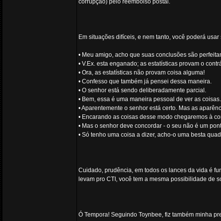
corrupção) pelo reembolso postal.
Em situações difíceis, e nem tanto, você poderá usa
• Meu amigo, acho que suas conclusões são perfeitam
• V.Ex. esta enganado; as estatísticas provam o contrá
• Ora, as estatísticas não provam coisa alguma!
• Confesso que também já pensei dessa maneira.
• O senhor está sendo deliberadamente parcial.
• Bem, essa é uma maneira pessoal de ver as coisas.
• Aparentemente o senhor está certo. Mas as aparên
• Encarando as coisas desse modo chegaremos à co
• Mas o senhor deve concordar - o seu não é um ponto 
• Só tenho uma coisa a dizer, acho-o uma besta quad
Cuidado, prudência, em todos os lances da vida é f
levam pro CTI, você tem a mesma possibilidade de s
Ó Tempora! Seguindo Toynbee, fiz também minha precá