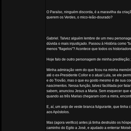
O Paraíso, ninguém discorda, é a maravilha da cria
querem os Verdes, o mico-leão-dourado?
Gabriel. Talvez alguém lembre de um meu personagem
dúvida o mais injustiçado. Passou à História como "
menos "flagelos"? Acontece que todos os historiado
Hoje falo de outro personagem de minha predileção; 
Minha admiração vem do que ficou na minha memória
até o ex-Presidente Collor e o atual Lula, se ele pe
e do Trovão, mas o que eu gosto mesmo é de sua co
nascimentos. Nessa função, talvez facilitada por fala
sabem, anunciou Jesus a Maria. Sem esquecer que es
quando as três Marias chegaram com a mirra, encont
E, aí, um anjo de veste branca fulgurante, que tinha c
aos Apóstolos.
Mas (agora verifico) antes já tinha destruído os hó
caminho do Egito a José, e ajudado a enterrar Moisé