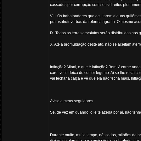
cassados por corrupção com seus direitos plenamente
VIII. Os trabalhadores que ocultarem alguns quilômetr
pra usufruir verbas da reforma agrária. O mesmo aco
IX. Todas as terras devolutas serão distribuídas nos 
X. Até a promulgação deste ato, não se aceitam aterr
Inflação? Afinal, o que é inflação? Bem! A carne and
caro; você deixa de comer legume. Aí só lhe resta 
vai fechar a calça e vê que ela não fecha mais. Inflaç
Aviso a meus seguidores
Se, de vez em quando, o leite azeda por aí, não ten
Durante muito, muito tempo, nós todos, milhões de br
diziam no plenário, nas comissões e, sobretudo, na