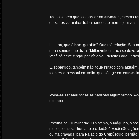
Todos sabem que, ao passar da atividade, mesmo rot
deixar os velhinhos trabalhando até morrer, em vez
Lulinha, que é isso, garotão? Que má-criação! Sua 
nona sempre me dizia: "Millôrzinho, nunca se deve 
Você só deve xingar por vícios ou defeitos adquiridos
E, sobretudo, também não fique irritado com alguém 
todo esse pessoal em volta, que só age em causas i
Pode-se esganar todas as pessoas algum tempo. Po
o tempo.
Previna-se. Humilhado? O sistema, a máquina, a soci
muito, como ser humano e cidadão? Você não agüen
ou fita gravada, para Palácio do Crepúsculo, perdão,