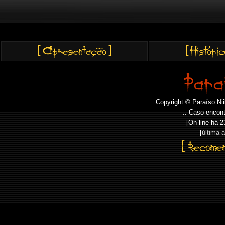
Copyright © Paraíso Nii
:: Caso encont
[On-line há
2
[
última 