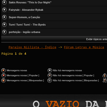
Sakis Rouvas: "This Is Our Night"
Fairytale - Alexander Rybak
Super-Homem, a Canção
Turn! Turn! Turn! - The Byrds
perfeição - legião urbana
Exibir tópicos ant
Paraíso Niilista - Índice
->
Fórum Letras e Música
Página
1
de
4
Mensagens novas
Não há mensagens novas
Mensagens novas [ Popular ]
Não há mensagens novas [ Popular ]
Mensagens novas [ Bloqueadas ]
Não há mensagens novas [ Bloqueadas ]