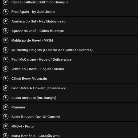
Cálice - Gilberto Gil/Chico Buarque
Free Again - by Jack Jones
América do Sul - Ney Matogrosso
Apesar de você - Chico Buarque
Maldição de Ravel - MPB4
Wuthering Heights (O Morro dos Ventos Uivantes)
Paul McCartney- Hope of Deliverance
Vento no Litoral - Legião Urbana
Climb Every Mountain
God Hates A Coward (Tomahawk)
quote unquote (mr. bungle)
Romaria
Sakis Rouvas: Out Of Control
MPB-4 - Porto
Maria Bethânia - Coração Ateu