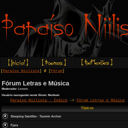
[
Paraíso Niilista
] Ø [
Fórum
]
Fórum Letras e Música
Moderador:
Lenore
Usuário navegando neste fórum: Nenhum
Paraíso Niilista - Índice
->
Fórum Letras e Música
Tópicos
Sleeping Satellite - Tasmin Archer
Fjara