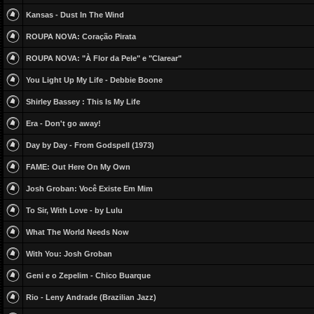
Kansas - Dust In The Wind
ROUPA NOVA: Coração Pirata
ROUPA NOVA: "À Flor da Pele" e "Clarear"
You Light Up My Life - Debbie Boone
Shirley Bassey : This Is My Life
Era - Don't go away!
Day by Day - From Godspell (1973)
FAME: Out Here On My Own
Josh Groban: Você Existe Em Mim
To Sir, With Love - by Lulu
What The World Needs Now
With You: Josh Groban
Geni e o Zepelim - Chico Buarque
Rio - Leny Andrade (Brazilian Jazz)