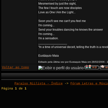
Mesmerised by just the sight,
The few I touch are now disciples
Love as One I Am the Light...
Soon you'll see me can't you feel me
I'm coming...
Send your troubles dancing he knows the answer
I'm coming...
I'm a sensation.
_________________
"In a time of universal deceit, telling the truth is a re
Eustáquio Maia
Editado pela última vez por Eustaquio Maia em 28/02/2006 - 1
Voltar ao topo
Paraíso Niilista - Índice
->
Fórum Letras e Músi
Página
1
de
1