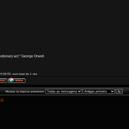
volutionary act." George Orwell
5:09:55; num total de 1 vez
Mostrar os tópicos anteriores:
ca