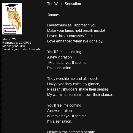
The Who - Sensation
Tommy:
I overwhelm as I approach you
Make your lungs hold breath inside!
Lovers break caresses for me
Idade: 75
Love enhanced when I've gone by.
Registrado: 12/05/05
Mensagens: 391
Localização: Belo Horizonte
You'll feel me coming,
A new vibration
>From afar you'll see me
I'm a sensation.
They worship me and all I touch
Hazy eyed they catch my glance,
Pleasant shudders shake their senses
My warm momentum throws their stance.
You'll feel me coming
A new vibration
>From afar you'll see me
I'm a sensation.
I leave a trail of rooted people