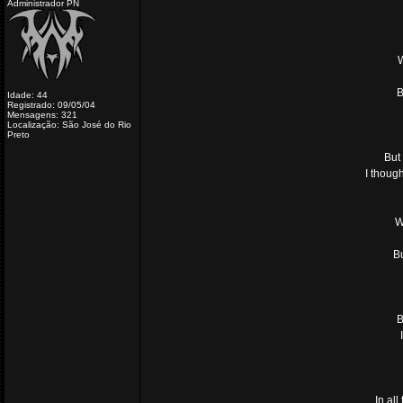
Administrador PN
W
B
Idade: 44
Registrado: 09/05/04
Mensagens: 321
Localização: São José do Rio
Preto
But 
I thoug
W
Bu
B
In al