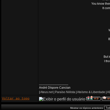
You know ther
It co
W
B
But 
I th
_________________
André Díspore Cancian
|
Ateus.net
|
Paraíso Niilista
|
Ateísmo & Liberdade
|
AD
Voltar ao topo
Mostrar os tópicos anteriores: