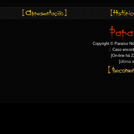
Copyright © Paraíso Nii
:: Caso encont
[On-line há
2
[
última 