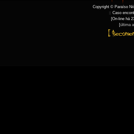
Copyright © Paraíso Nii
:: Caso encont
[On-line há
2
[
última 