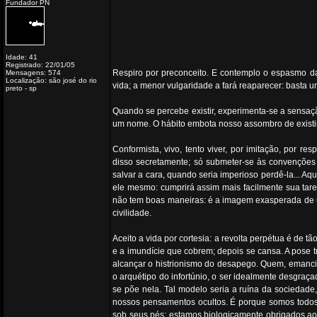
Fundador PN
Idade: 41
Registrado: 22/01/05
Respiro por preconceito. E contemplo o espasmo da
Mensagens: 574
Localização: são josé do rio
vida; a menor vulgaridade a fará reaparecer: basta 
preto - sp
Quando se percebe existir, experimenta-se a sensaç
um nome. O hábito embota nosso assombro de existir
Conformista, vivo, tento viver, por imitação, por re
disso secretamente; só submeter-se às convenções 
salvar a cara, quando seria imperioso perdê-la... Aq
ele mesmo: cumprirá assim mais facilmente sua tare
não tem boas maneiras: é a imagem exasperada de u
civilidade.
Aceito a vida por cortesia: a revolta perpétua é de 
e a imundície que cobrem; depois se cansa. A pose 
alcançar o histrionismo do desapego. Quem, emanci
o arquétipo do infortúnio, o ser idealmente desgraçad
se põe nela. Tal modelo seria a ruína da sociedade,
nossos pensamentos ocultos. É porque somos todos 
sob seus pés: estamos biologicamente obrigados ao f