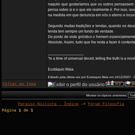
naquilo que gostaríamos que os outros pensassem 
pensa sobre si e o que ele realmente é. Por isso, sou
na medida em que denuncia em nós o eterno e incurá
Segundo muitas tradições e lendas, quando os deuse
lenda tem sempre um fundo de verdade.
Do ponto de vista gnóstico o homem essencialmente
Absoluto. Assim, tudo que lhe resta a fazer é content
_________________
"In a time of universal deceit, telling the truth is a re
Eustáquio Maia
Editado pela última vez por Eustaquio Maia em 14/12/2007 - 
Voltar ao topo
Mostrar os tópicos anteriores:
Paraíso Niilista - Índice
->
Fórum Filosofia
Página
1
de
1