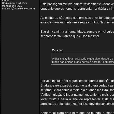
Idade: 75
Registrado: 12/05/05
Esta passagem me faz lembrar vividamente Oscar Wild
Mensagens: 391
enquanto que os homens representam a vitória da int
Localização: Belo Horizonte
As mulheres são mais conformistas e resignadas q
estes, fingem submeter-se a regras do tipo “homem nã
E assim caminha a humanidade: sempre em círculos 
ser como farsa. Parece que é isso mesmo!
Citação:
A dissimulação arrasta tudo o que vive, desde o t
fundo das coisas e dos seres é perecer; conform
Estive a matutar por algum tempo sobre a questão d
Shakespeare a participação no teatro era vedada à
se tornou clara como o meio-dia quando li o livro D
“A dissimulação é inata na mulher; tanto na mais e
levar muito a sério a arte de representar e de d
agraciados pela natureza. Por isso deveria ser conc
Sempre foi claro para mim que, no mundo, o import