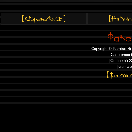
Copyright © Paraíso Nii
:: Caso encont
[On-line há
2
[
última 