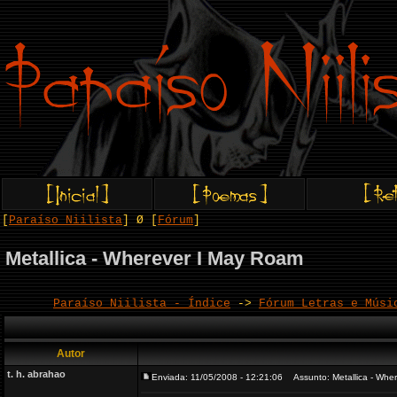
[
Paraíso Niilista
] Ø [
Fórum
]
Metallica - Wherever I May Roam
Paraíso Niilista - Índice
->
Fórum Letras e Músi
Autor
t. h. abrahao
Enviada: 11/05/2008 - 12:21:06
Assunto: Metallica - Whe