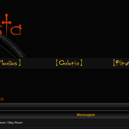
ca
Mensagem
rever I May Roam