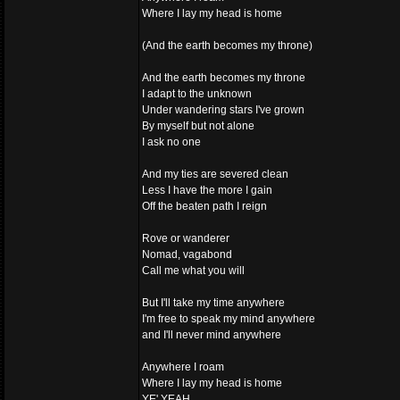
Where I lay my head is home
(And the earth becomes my throne)
And the earth becomes my throne
I adapt to the unknown
Under wandering stars I've grown
By myself but not alone
I ask no one
And my ties are severed clean
Less I have the more I gain
Off the beaten path I reign
Rove or wanderer
Nomad, vagabond
Call me what you will
But I'll take my time anywhere
I'm free to speak my mind anywhere
and I'll never mind anywhere
Anywhere I roam
Where I lay my head is home
YE' YEAH