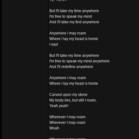
But I'll take my time anywhere
I'm free to speak my mind
And I'll take my find anywhere
Anywhere I may roam
Where I lay my head is home
I say!
But I'll take my time anywhere
I'm free to speak my mind anywhere
And I'll redefine anywhere
Anywhere I may roam
Where I lay my head is home
Carved upon my stone
My body lies, but still I roam,
Yeah yeah!
Wherever I may roam
Wherever I may roam
Woah