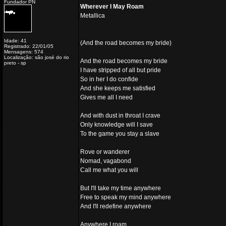
Fundador PN
Wherever I May Roam
Metallica
Idade: 41
(And the road becomes my bride)
Registrado: 22/01/05
Mensagens: 574
Localização: são josé do rio
And the road becomes my bride
preto - sp
I have stripped of all but pride
So in her I do confide
And she keeps me satisfied
Gives me all I need
And with dust in throat I crave
Only knowledge will I save
To the game you stay a slave
Rove or wanderer
Nomad, vagabond
Call me what you will
But I'll take my time anywhere
Free to speak my mind anywhere
And I'll redefine anywhere
Anywhere I roam