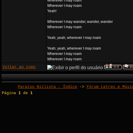
Wherever I may roam
Wherever I may roam
Yeah!
Wherever I may wander, wander, wander
Wherever I may roam
Yeah, yeah, wherever I may roam
Yeah, yeah, wherever I may roam
Wherever I may roam
Wherever I may roam
Voltar ao topo
Paraíso Niilista - Índice
->
Fórum Letras e Músi
Página
1
de
1