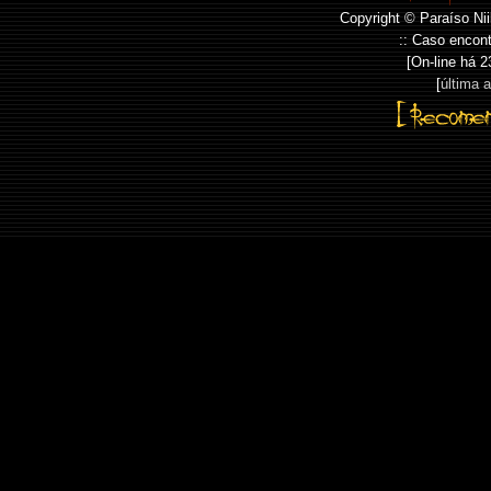
Copyright © Paraíso Nii
:: Caso encont
[On-line há
2
[
última 