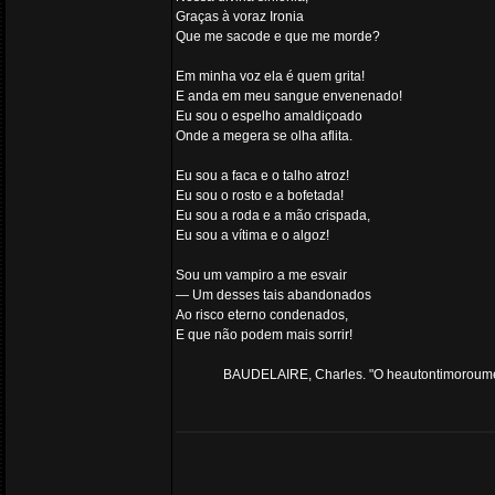
Graças à voraz Ironia
Que me sacode e que me morde?
Em minha voz ela é quem grita!
E anda em meu sangue envenenado!
Eu sou o espelho amaldiçoado
Onde a megera se olha aflita.
Eu sou a faca e o talho atroz!
Eu sou o rosto e a bofetada!
Eu sou a roda e a mão crispada,
Eu sou a vítima e o algoz!
Sou um vampiro a me esvair
— Um desses tais abandonados
Ao risco eterno condenados,
E que não podem mais sorrir!
BAUDELAIRE, Charles. "O heautontimoroume