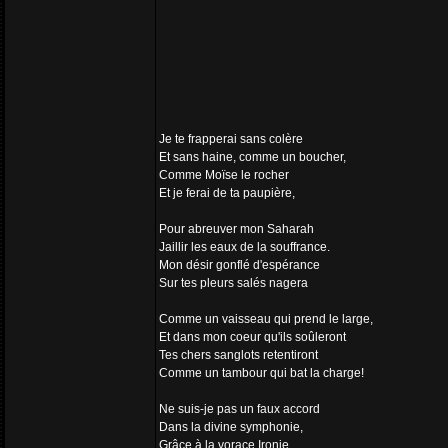
Je te frapperai sans colère
Et sans haine, comme un boucher,
Comme Moïse le rocher
Et je ferai de ta paupière,
Pour abreuver mon Saharah
Jaillir les eaux de la souffrance.
Mon désir gonflé d'espérance
Sur tes pleurs salés nagera
Comme un vaisseau qui prend le large,
Et dans mon coeur qu'ils soûleront
Tes chers sanglots retentiront
Comme un tambour qui bat la charge!
Ne suis-je pas un faux accord
Dans la divine symphonie,
Grâce à la vorace Ironie