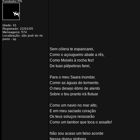
Fundador PN
Idade: 41
Registrado: 22/01/05
Mensagens: 574
Localização: são josé do rio
preto - sp
Sem cólera te espancarei,
Como o açougueiro abate a rês,
Como Moisés à rocha fez!
De tuas pálpebras farei,
Para o meu Saara inundar,
Correr as águas do tormento.
O meu desejo ébrio de alento
Sobre o teu pranto irá flutuar
Como um navio no mar alto,
E em meu saciado coração
Os teus soluços ressoarão
Como um tambor que toca o assalto!
Não sou acaso um falso acorde
Nessa divina sinfonia,