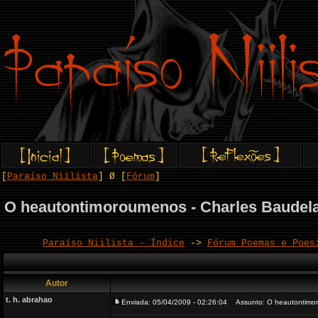
[
Paraíso Niilista
] Ø [
Fórum
]
O heautontimoroumenos - Charles Baudela
Paraíso Niilista - Índice
->
Fórum Poemas e Poes
Autor
t. h. abrahao
Enviada: 05/04/2009 - 02:26:04
Assunto: O heautontimoro