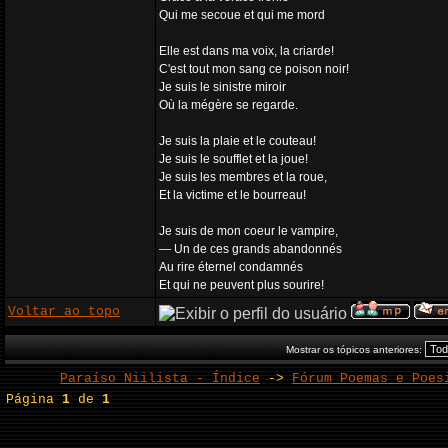
Qui me secoue et qui me mord
Elle est dans ma voix, la criarde!
C'est tout mon sang ce poison noir!
Je suis le sinistre miroir
Où la mégère se regarde.
Je suis la plaie et le couteau!
Je suis le soufflet et la joue!
Je suis les membres et la roue,
Et la victime et le bourreau!
Je suis de mon coeur le vampire,
— Un de ces grands abandonnés
Au rire éternel condamnés
Et qui ne peuvent plus sourire!
Voltar ao topo
Mostrar os tópicos anteriores:
Paraíso Niilista - Índice
->
Fórum Poemas e Poes
Página
1
de
1