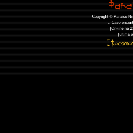
Copyright © Paraíso Nii
:: Caso encont
[On-line há
2
[
última 