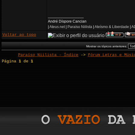
_________________
André Díspore Cancian
|
Ateus.net
|
Paraíso Niilista
|
Ateísmo & Liberdade
|
AD
Voltar ao topo
Mostrar os tópicos anteriores:
Paraíso Niilista - Índice
->
Fórum Letras e Músi
Página
1
de
1