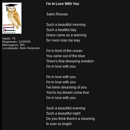
I'm In Love With You
Sakis Rouvas
Such a beautiful morning
Such a beatiful day
Grace came as a warning
Idade: 75
So I won lose my way
Registrado: 12/05/05
Mensagens: 391
Localização: Belo Horizonte
I'm in front of the ocean
You came out of the blue
There's that streeping emotion
I'm in love with you
I'm in love with you
I'm in love with you
I've been dreaming of you
You're my dream come true
I'm in love with you
Such a beautiful evening
Such a beautiful night
Do you think there's a meaning
In ever so bright