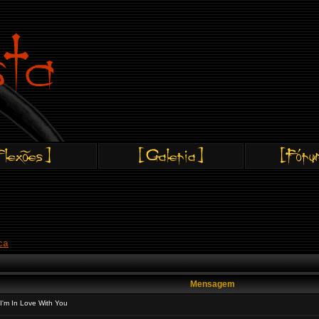
ca
Mensagem
'm In Love With You