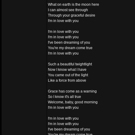
What on earth is the moon here
I can almost see through
Through your graceful desire
I'm in love with you
I'm in love with you
I'm in love with you
I've been dreaming of you
You're my dream come true
I'm in love with you
Such a beautiful twightlight
Now I know what I have
You came out of the light
Like a force from above
Grace has come as a warning
So I know it's all true
Welcome, baby, good morning
I'm in love with you
I'm in love with you
I'm in love with you
I've been dreaming of you
You're my dream come true