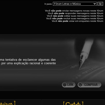
Ir para:
Você
não pode
enviar mensagens novas neste fórum
Você
não pode
responder mensagens neste fórum
Você
não pode
editar suas mensagens neste fórum
Você
não pode
excluir suas mensagens neste fórum
Você
não pode
votar em enquetes neste fórum
ma tentativa de esclarecer algumas das
a por uma explicação racional e coerente