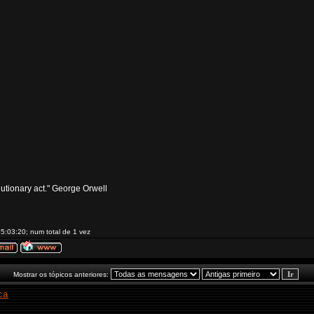
volutionary act." George Orwell
5:03:20; num total de 1 vez
Mostrar os tópicos anteriores:
ca