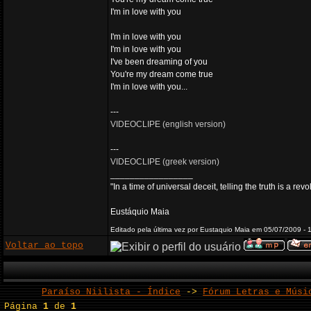
I'm in love with you
I'm in love with you
I'm in love with you
I've been dreaming of you
You're my dream come true
I'm in love with you...
---
VIDEOCLIPE (english version)
---
VIDEOCLIPE (greek version)
_________________
"In a time of universal deceit, telling the truth is a re
Eustáquio Maia
Editado pela última vez por Eustaquio Maia em 05/07/2009 - 1
Voltar ao topo
Paraíso Niilista - Índice
->
Fórum Letras e Músi
Página
1
de
1