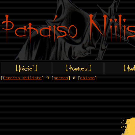
[
Paraíso Niilista
] Ø [
poemas
] Ø [
abismo
]