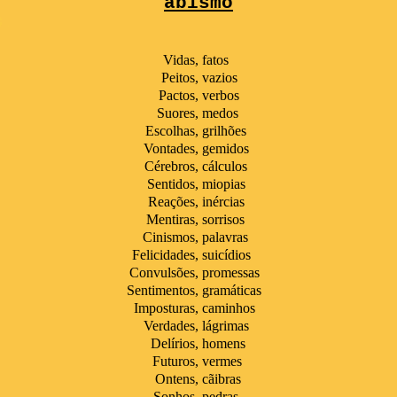
abismo
Vidas
,
fatos
Peitos
,
vazios
Pactos
,
verbos
Suores
,
medos
Escolhas
,
grilhões
Vontades
,
gemidos
Cérebros
,
cálculos
Sentidos
,
miopias
Reações
,
inércias
Mentiras
,
sorrisos
Cinismos
,
palavras
Felicidades
,
suicídios
Convulsões
,
promessas
Sentimentos
,
gramáticas
Imposturas
,
caminhos
Verdades
,
lágrimas
Delírios
,
homens
Futuros
,
vermes
Ontens
,
cãibras
Sonhos
,
pedras