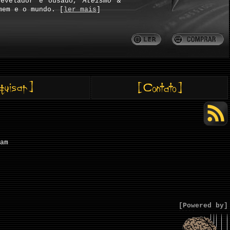
revelador e ousado,
Ateísmo &
mem e o mundo. [
ler mais
]
am
[Powered by]