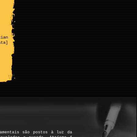
cian
ata]
damentais são postos à luz da