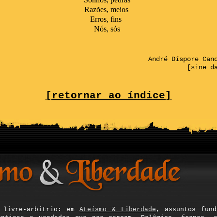
Razões
,
meios
Erros
,
fins
Nós
,
sós
André Díspore Can
[sine d
[retornar ao índice]
, livre-arbítrio: em
Ateísmo & Liberdade
, assuntos fun