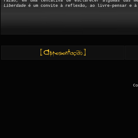
razão, em uma tentativa de esclarecer algumas das m
Liberdade
é um convite à reflexão, ao livre-pensar e à 
Co