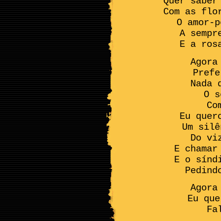
Quer saber
Com as flo
O amor-p
A sempr
E a ros
Agora
Prefe
Nada 
O s
Co
Eu quer
Um silê
Do vi
E chamar
E o sínd
Pedind
Agora
Eu que
Fa