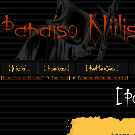
[
Paraíso Niilista
] Ø [
poemas
] Ø [
Agora falando sério
]