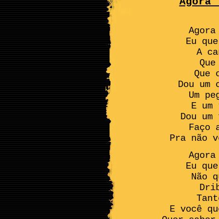
Agora 
Agora
Eu que
A ca
Que
Que 
Dou um 
Um pe
E um 
Dou um 
Faço 
Pra não v
Agora
Eu que
Não q
Dri
Tant
E você qu