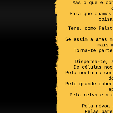
Mas o que é co
Para que chames
coisa
Tens, como Falst
Se assim a amas m
mais 
Torna-te parte
Dispersa-te, 
De células noc
Pela nocturna con
d
Pelo grande cober
a
Pela relva e a 
Pela névoa 
Pelas pare