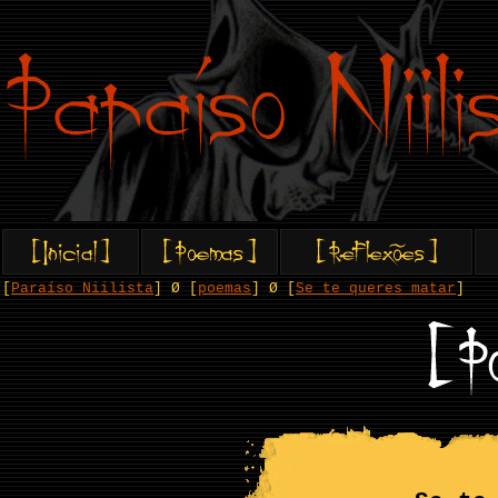
[
Paraíso Niilista
] Ø [
poemas
] Ø [
Se te queres matar
]