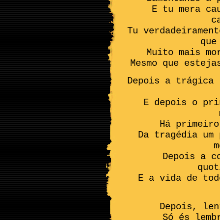
E tu mera ca
c
Tu verdadeirament
que
Muito mais mo
Mesmo que esteja
Depois a trágica 
E depois o pri
Há primeiro
Da tragédia um 
m
Depois a c
quot
E a vida de tod
Depois, len
Só és lemb