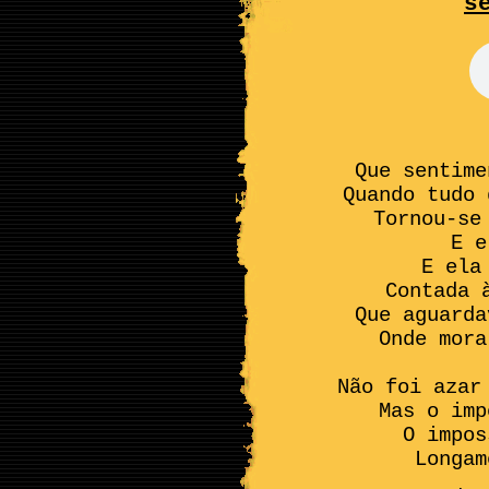
s
Que sentime
Quando tudo 
Tornou-se
E e
E ela
Contada 
Que aguarda
Onde mora
[qu
Não foi azar
Mas o imp
O impos
Longam