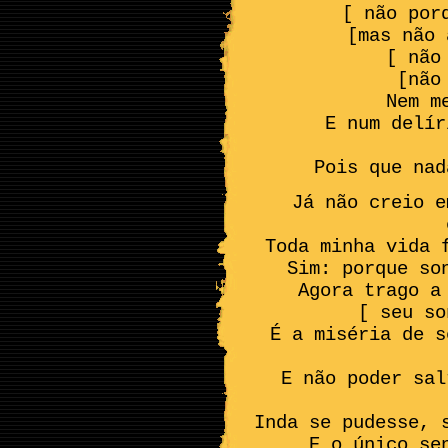
[ não por
[mas não 
[ não
[não
Nem m
E num delír
[d
Pois que nad
Já não creio e
Toda minha vida 
Sim: porque so
Agora trago a
[ seu so
É a miséria de s
E não poder sal
Inda se pudesse, 
E o único se