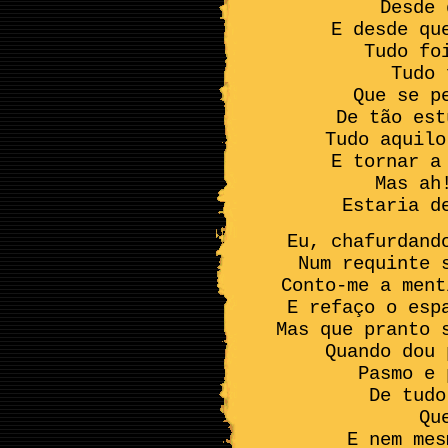
Desde 
E desde qu
Tudo fo
Tudo 
Que se p
De tão est
Tudo aquilo
E tornar a
Mas ah
Estaria d
Eu, chafurdand
Num requinte 
Conto-me a ment
E refaço o esp
Mas que pranto 
Quando dou 
Pasmo e 
De tudo
Qu
E nem mes