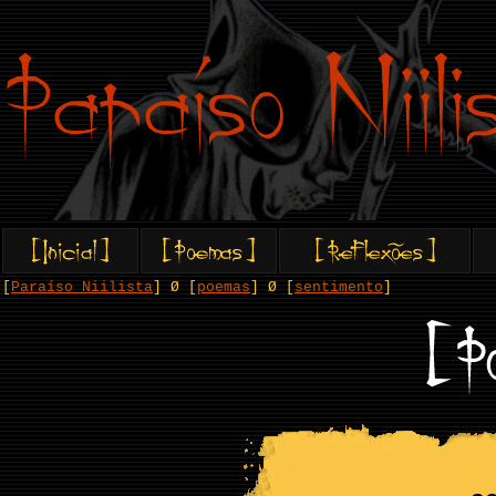
[
Paraíso Niilista
] Ø [
poemas
] Ø [
sentimento
]