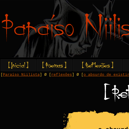
[
Paraíso Niilista
] Ø [
reflexões
] Ø [
o absurdo de existi