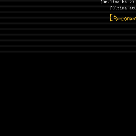
[On-line há
23
[
última at