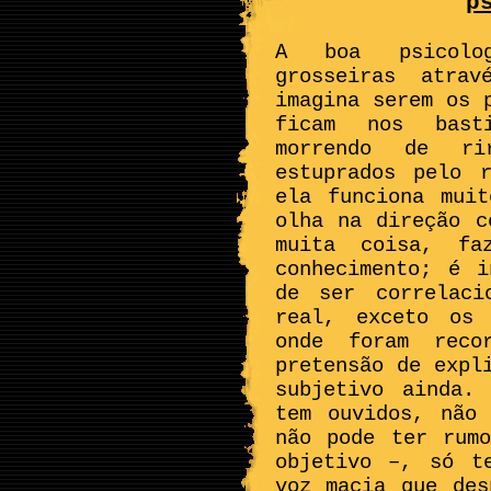
p
A boa psicolog
grosseiras atra
imagina serem os 
ficam nos basti
morrendo de r
estuprados pelo r
ela funciona mui
olha na direção c
muita coisa, fa
conhecimento; é i
de ser correlaci
real, exceto os 
onde foram reco
pretensão de expl
subjetivo ainda.
tem ouvidos, não
não pode ter rum
objetivo –, só t
voz macia que des