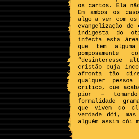
os cantos. Ela nã
Em ambos os caso
algo a ver com os
evangelização de 
indigesta do ot
infecta esta áre
que tem alguma
pomposamente 
“desinteresse al
cristão cuja inc
afronta tão dir
qualquer pessoa
critico, que acab
pior – tomand
formalidade gram
que vivem do cl
verdade dói, mas
alguém assim dói 