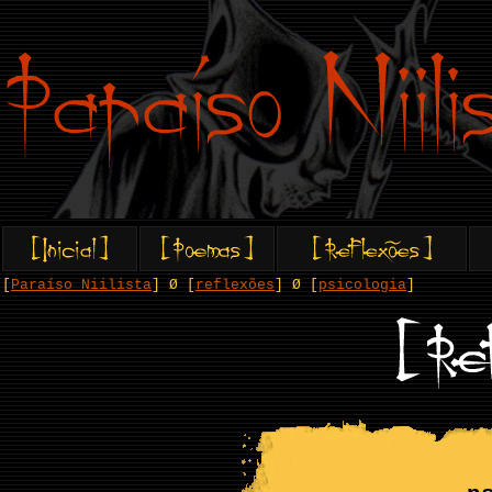
[
Paraíso Niilista
] Ø [
reflexões
] Ø [
psicologia
]