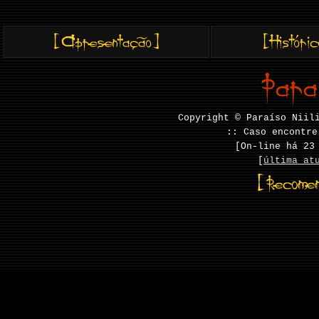
Copyright © Paraíso Niil
:: Caso encontre
[On-line há
23
[
última at